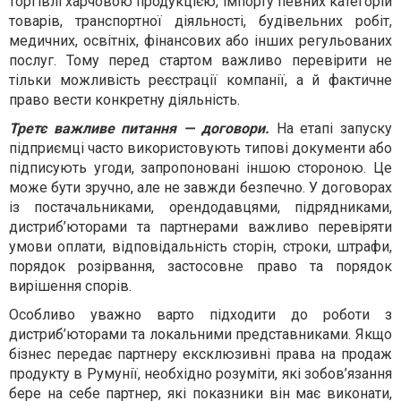
торгівлі харчовою продукцією, імпорту певних категорій
товарів, транспортної діяльності, будівельних робіт,
медичних, освітніх, фінансових або інших регульованих
послуг. Тому перед стартом важливо перевірити не
тільки можливість реєстрації компанії, а й фактичне
право вести конкретну діяльність.
Третє важливе питання — договори.
На етапі запуску
підприємці часто використовують типові документи або
підписують угоди, запропоновані іншою стороною. Це
може бути зручно, але не завжди безпечно. У договорах
із постачальниками, орендодавцями, підрядниками,
дистриб’юторами та партнерами важливо перевіряти
умови оплати, відповідальність сторін, строки, штрафи,
порядок розірвання, застосовне право та порядок
вирішення спорів.
Особливо уважно варто підходити до роботи з
дистриб’юторами та локальними представниками. Якщо
бізнес передає партнеру ексклюзивні права на продаж
продукту в Румунії, необхідно розуміти, які зобов’язання
бере на себе партнер, які показники він має виконати,