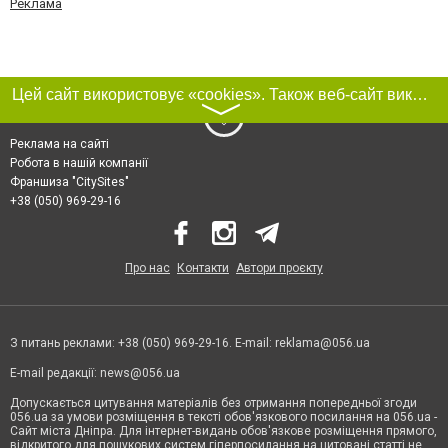
Реклама
Цей сайт використовує «cookies». Також веб-сайт використовує інтернет-сервіс для збору технічних даних стосовно відвідувачів з метою отримання маркетингової та статистичної інформації. Умови обробки даних відвідувачів сайту див.
〉
Реклама на сайті
Робота в нашій компанії
Франшиза "CitySites"
+38 (050) 969-29-16
Про нас
Контакти
Автори проєкту
З питань реклами: +38 (050) 969-29-16. E-mail:
reklama@056.ua
E-mail редакції:
news@056.ua
Допускається цитування матеріалів без отримання попередньої згоди
056.ua за умови розміщення в тексті обов'язкового посилання на 056.ua -
Сайт міста Дніпра. Для інтернет-видань обов'язкове розміщення прямого,
відкритого для пошукових систем гіперпосилання на цитовані статті не