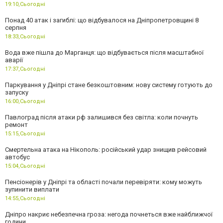
19:10,
Сьогодні
Понад 40 атак і загиблі: що відбувалося на Дніпропетровщині 8
серпня
18:33,
Сьогодні
Вода вже пішла до Марганця: що відбувається після масштабної
аварії
17:37,
Сьогодні
Паркування у Дніпрі стане безкоштовним: нову систему готують до
запуску
16:00,
Сьогодні
Павлоград після атаки рф залишився без світла: коли почнуть
ремонт
15:15,
Сьогодні
Смертельна атака на Нікополь: російський удар знищив рейсовий
автобус
15:04,
Сьогодні
Пенсіонерів у Дніпрі та області почали перевіряти: кому можуть
зупинити виплати
14:55,
Сьогодні
Дніпро накриє небезпечна гроза: негода почнеться вже найближчої
години