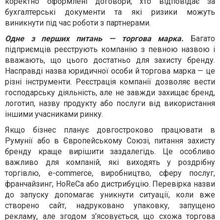
коректно оформлені договори, хто відповідає за
бухгалтерські документи та які ризики можуть
виникнути під час роботи з партнерами.
Одне з перших питань — торгова марка.
Багато
підприємців реєструють компанію з певною назвою і
вважають, що цього достатньо для захисту бренду.
Насправді назва юридичної особи й торгова марка — це
різні інструменти. Реєстрація компанії дозволяє вести
господарську діяльність, але не завжди захищає бренд,
логотип, назву продукту або послуги від використання
іншими учасниками ринку.
Якщо бізнес планує довгостроково працювати в
Румунії або в Європейському Союзі, питання захисту
бренду краще вирішити заздалегідь. Це особливо
важливо для компаній, які виходять у роздрібну
торгівлю, e-commerce, виробництво, сферу послуг,
франчайзинг, HoReCa або дистрибуцію. Перевірка назви
до запуску допомагає уникнути ситуації, коли вже
створено сайт, надруковано упаковку, запущено
рекламу, але згодом з’ясовується, що схожа торгова