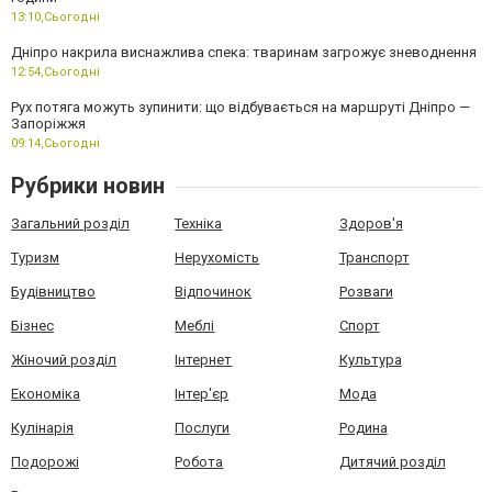
13:10,
Сьогодні
Дніпро накрила виснажлива спека: тваринам загрожує зневоднення
12:54,
Сьогодні
Рух потяга можуть зупинити: що відбувається на маршруті Дніпро —
Запоріжжя
09:14,
Сьогодні
Рубрики новин
Загальний розділ
Техніка
Здоров'я
Туризм
Нерухомість
Транспорт
Будівництво
Відпочинок
Розваги
Бізнес
Меблі
Спорт
Жіночий розділ
Інтернет
Культура
Економіка
Інтер'єр
Мода
Кулінарія
Послуги
Родина
Подорожі
Робота
Дитячий розділ