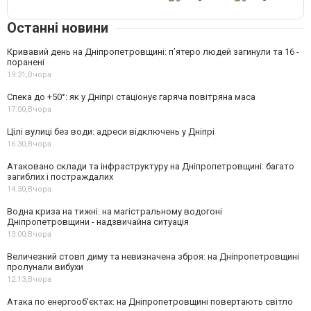
Останні новини
Кривавий день на Дніпропетровщині: п’ятеро людей загинули та 16 -
поранені
19:31,
Вчора
Спека до +50°: як у Дніпрі стаціонує гаряча повітряна маса
17:00,
Вчора
Цілі вулиці без води: адреси відключень у Дніпрі
16:30,
Вчора
Атаковано склади та інфраструктуру на Дніпропетровщині: багато
загиблих і постраждалих
14:30,
Вчора
Водна криза на тижні: на магістральному водогоні
Дніпропетровщини - надзвичайна ситуація
13:00,
Вчора
Величезний стовп диму та невизначена зброя: на Дніпропетровщині
пролунали вибухи
12:13,
Вчора
Атака по енергооб'єктах: на Дніпропетровщині повертають світло