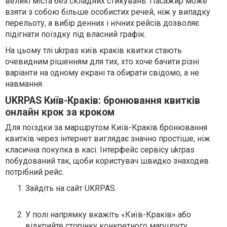
великі міста без складних стикувань. Пасажир може
взяти з собою більше особистих речей, ніж у випадку
перельоту, а вибір денних і нічних рейсів дозволяє
підігнати поїздку під власний графік.
На цьому тлі ukrpas київ краків квитки стають
очевидним рішенням для тих, хто хоче бачити різні
варіанти на одному екрані та обирати свідомо, а не
навмання.
UKRPAS Київ-Краків: бронювання квитків
онлайн крок за кроком
Для поїздки за маршрутом Київ-Краків бронювання
квитків через інтернет виглядає значно простіше, ніж
класична покупка в касі. Інтерфейс сервісу ukrpas
побудований так, щоби користувач швидко знаходив
потрібний рейс.
Зайдіть на сайт UKRPAS.
У полі напрямку вкажіть «Київ-Краків» або
відкрийте сторінку конкретного маршруту.