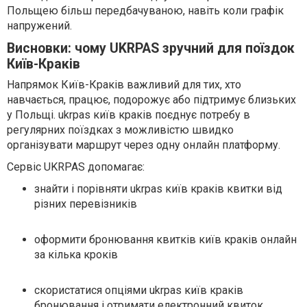
Польщею більш передбачуваною, навіть коли графік
напружений.
Висновки: чому UKRPAS зручний для поїздок
Київ-Краків
Напрямок Київ-Краків важливий для тих, хто
навчається, працює, подорожує або підтримує близьких
у Польщі. ukrpas київ краків поєднує потребу в
регулярних поїздках з можливістю швидко
організувати маршрут через одну онлайн платформу.
Сервіс UKRPAS допомагає:
знайти і порівняти ukrpas київ краків квитки від
різних перевізників
оформити бронювання квитків київ краків онлайн
за кілька кроків
скористатися опціями ukrpas київ краків
бронювання і отримати електронний квиток