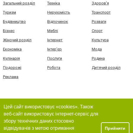
Загальний розділ
Техніка
Здоров'я
Туризм
Нерухомість
Транспорт
Будівництво
Відпочинок
Розваги
Бізнес
Меблі
Спорт
Жіночий розділ
Інтернет
Культура
Економіка
Інтер'єр
Мода
Кулінарія
Послуги
Родина
Подорожі
Робота
Дитячий розділ
Реклама
Цей сайт використовує «cookies». Також
веб-сайт використовує інтернет-сервіс для
збору технічних даних стосовно
відвідувачів з метою отримання
Прийняти