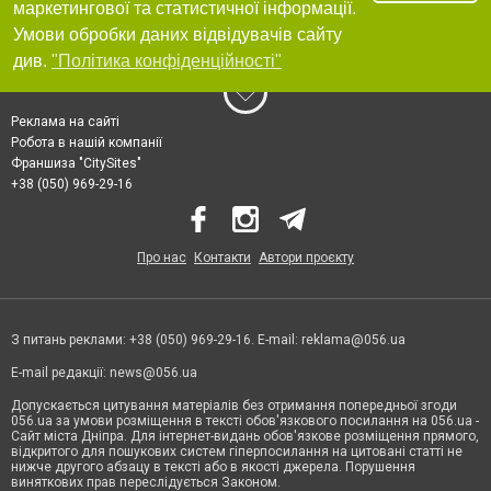
маркетингової та статистичної інформації.
Умови обробки даних відвідувачів сайту
див.
"Політика конфіденційності"
Реклама на сайті
Робота в нашій компанії
Франшиза "CitySites"
+38 (050) 969-29-16
Про нас
Контакти
Автори проєкту
З питань реклами: +38 (050) 969-29-16. E-mail:
reklama@056.ua
E-mail редакції:
news@056.ua
Допускається цитування матеріалів без отримання попередньої згоди
056.ua за умови розміщення в тексті обов'язкового посилання на 056.ua -
Сайт міста Дніпра. Для інтернет-видань обов'язкове розміщення прямого,
відкритого для пошукових систем гіперпосилання на цитовані статті не
нижче другого абзацу в тексті або в якості джерела. Порушення
виняткових прав переслідується Законом.