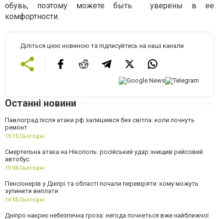
обувь, поэтому можете быть уверены в ее
комфортности.
Діліться цією новиною та підписуйтесь на наші канали
Останні новини
Павлоград після атаки рф залишився без світла: коли почнуть
ремонт
15:15,
Сьогодні
Смертельна атака на Нікополь: російський удар знищив рейсовий
автобус
15:04,
Сьогодні
Пенсіонерів у Дніпрі та області почали перевіряти: кому можуть
зупинити виплати
14:55,
Сьогодні
Дніпро накриє небезпечна гроза: негода почнеться вже найближчої