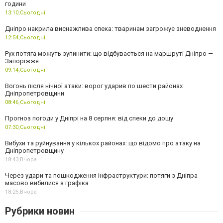
години
13:10,
Сьогодні
Дніпро накрила виснажлива спека: тваринам загрожує зневоднення
12:54,
Сьогодні
Рух потяга можуть зупинити: що відбувається на маршруті Дніпро —
Запоріжжя
09:14,
Сьогодні
Вогонь після нічної атаки: ворог ударив по шести районах
Дніпропетровщини
08:46,
Сьогодні
Прогноз погоди у Дніпрі на 8 серпня: від спеки до дощу
07:30,
Сьогодні
Вибухи та руйнування у кількох районах: що відомо про атаку на
Дніпропетровщину
18:43,
Вчора
Через удари та пошкодження інфраструктури: потяги з Дніпра
масово вибилися з графіка
18:25,
Вчора
Рубрики новин