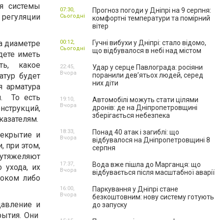
ия системы
07:30,
Прогноз погоди у Дніпрі на 9 серпня:
 регуляции
Сьогодні
комфортні температури та помірний
вітер
а диаметре
00:12,
Гучні вибухи у Дніпрі: стало відомо,
Сьогодні
що відбувалося в небі над містом
дете иметь
ть, какое
22:45,
Удар у серце Павлограда: росіяни
Вчора
атур будет
поранили дев’ятьох людей, серед
них діти
я арматура
и. То есть
19:10,
Автомобілі можуть стати цілями
Вчора
струкций,
дронів: де на Дніпропетровщині
зберігається небезпека
казателям.
18:33,
Понад 40 атак і загиблі: що
рекрытие и
Вчора
відбувалося на Дніпропетровщині 8
 при этом,
серпня
утяжеляют
17:37,
Вода вже пішла до Марганця: що
 ухода, их
Вчора
відбувається після масштабної аварії
током либо
16:00,
Паркування у Дніпрі стане
Вчора
безкоштовним: нову систему готують
давление и
до запуску
рытия. Они