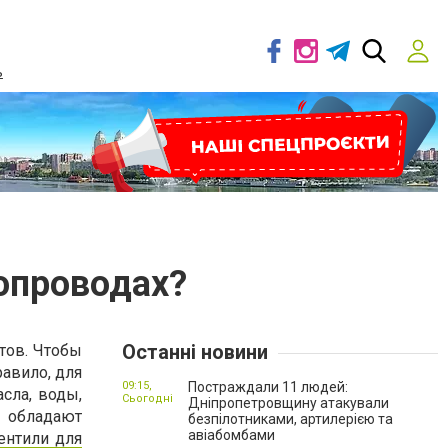
ь
бопроводах?
Останні новини
тов. Чтобы
авило, для
09:15,
Постраждали 11 людей:
сла, воды,
Сьогодні
Дніпропетровщину атакували
е обладают
безпілотниками, артилерією та
авіабомбами
ентили для