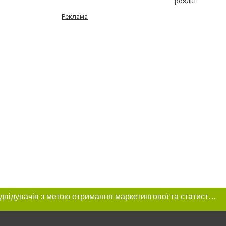
розділ
Реклама
Цей сайт використовує «cookies». Також веб-сайт використовує інтернет-сервіс для збору технічних даних стосовно відвідувачів з метою отримання маркетингової та статистичної інформації. Умови обробки даних відвідувачів сайту див.