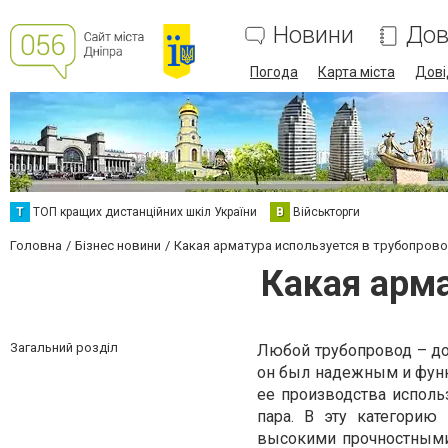
Новини
Дов
Погода
Карта міста
Дові
Т
ТОП кращих дистанційних шкіл України
В
Військторги
Головна
Бізнес новини
Какая арматура используется в трубопров
Какая арма
Загальний розділ
Любой трубопровод – до
он был надежным и функ
ее производства исполь
пара. В эту категорию
высокими прочностными