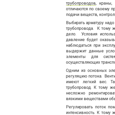
трубопроводов
, краны,
отличаются по своему п
подачи веществ, контрол
Выбирать арматуру надо 
трубопровода. К тому ж
дело. Условия исполь
давление будет оказыв
наблюдаться при эксплу
выдержит данные услов
элементы для систем
осуществляющих транспор
Одним из основных эле
регуляцию потока. Вент
имеют легкий вес. Т
трубопровод. К тому ж
несложно ремонтироват
вязкими веществами обы
Регулировать поток по
интенсивность. К тому 