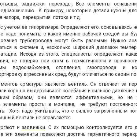
 отводы, задвижки, переходы. Все элементы оснащен
редназначению. К примеру, некоторые детали нужны для
я напора, перекрытия потока и т.д.
с учетом ее типоразмера. Определяют его, основываясь н
е надо понимать, с какой именно рабочей средой вы бу
зования трубопровода могут быть разными. Нужно зна
аться в системе и, насколько широкий диапазон темпер
атации. Исходя из этого, специалисты определяют, кака
ия, не потеряв при этом в герметичности и прочност
ы водоснабжения, отопления, газопровода и кон
тировку агрессивных сред, будут отличаться по своим по
ментов арматуры является вентиль. Он отвечает за пе
или хорошо выдерживают колебания и сильное давление и,
аким образом, они являются эффективными, но не 
е элементы просты в монтаже, не требуют постоянного
ь. Хотя надо учитывать, что с сильно загрязненным по
чный вентиль не справляется.
могают и
задвижки
. С их помощью контролируется его 
же эти элементы позволяют достичь герметичного перек