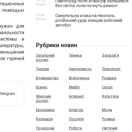
15:15,
Павлоград після атаки рф залишився
атационные
Вчора
без світла: коли почнуть ремонт
с помощью
15:04,
Смертельна атака на Нікополь:
Вчора
російський удар знищив рейсовий
автобус
нужен для
авильности
системы и
Рубрики новин
мпературы,
уменьшения
Загальний
Техніка
Здоров'я
ля горячей
розділ
Туризм
Нерухомість
Транспорт
Будівництво
Відпочинок
Розваги
Бізнес
Меблі
Спорт
Жіночий
Інтернет
Культура
розділ
Економіка
Інтер'єр
Мода
Кулінарія
Послуги
Родина
Подорожі
Робота
Дитячий