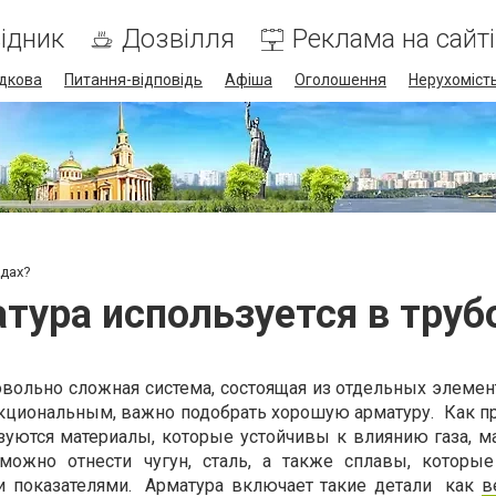
ідник
Дозвілля
Реклама на сайті
дкова
Питання-відповідь
Афіша
Оголошення
Нерухоміст
одах?
тура используется в тру
вольно сложная система, состоящая из отдельных элемен
циональным, важно подобрать хорошую арматуру. Как пр
зуются материалы, которые устойчивы к влиянию газа, ма
 можно отнести чугун, сталь, а также сплавы, которы
 показателями. Арматура включает такие детали как
в