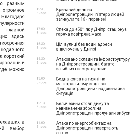
по разным
 огромное
19:31,
Кривавий день на
Вчора
Дніпропетровщині: п’ятеро людей
Благодаря
загинули та 16 - поранені
лярности
 главной
17:00,
Спека до +50°: як у Дніпрі стаціонує
Вчора
гаряча повітряна маса
щих здесь
ткосрочная
16:30,
Цілі вулиці без води: адреси
Вчора
недавнего
відключень у Дніпрі
а короткий
14:30,
Атаковано склади та інфраструктуру
зированный
Вчора
на Дніпропетровщині: багато
 где можно
загиблих і постраждалих
13:00,
Водна криза на тижні: на
Вчора
магістральному водогоні
Дніпропетровщини - надзвичайна
ситуація
12:13,
Величезний стовп диму та
Вчора
невизначена зброя: на
Дніпропетровщині пролунали вибухи
иехавших в
11:00,
Атака по енергооб'єктах: на
Вчора
кий выбор
Дніпропетровщині повертають
світло