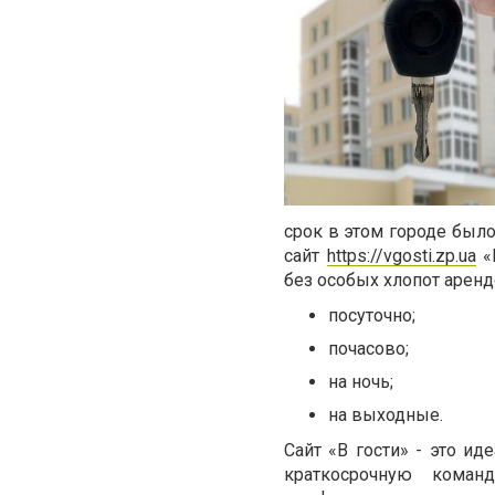
срок в этом городе был
сайт
https://vgosti.zp.ua
«В
без особых хлопот аренд
посуточно;
почасово;
на ночь;
на выходные.
Сайт «В гости» - это и
краткосрочную коман