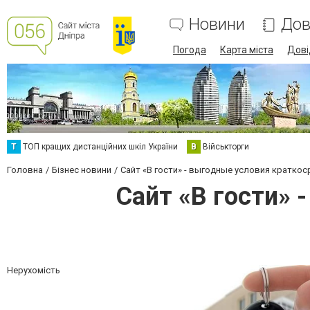
Новини
Дов
Погода
Карта міста
Дові
Т
ТОП кращих дистанційних шкіл України
В
Військторги
Головна
Бізнес новини
Сайт «В гости» - выгодные условия кратко
Сайт «В гости» 
Нерухомість