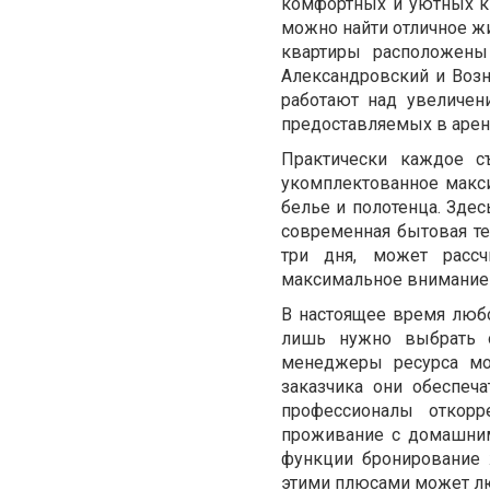
комфортных и уютных кв
можно найти отличное ж
квартиры расположены 
Александровский и Возн
работают над увеличен
предоставляемых в аренд
Практически каждое с
укомплектованное макс
белье и полотенца. Здес
современная бытовая те
три дня, может рассч
максимальное внимание 
В настоящее время лю
лишь нужно выбрать о
менеджеры ресурса мо
заказчика они обеспеч
профессионалы откорр
проживание с домашним
функции бронирование 
этими плюсами может лю