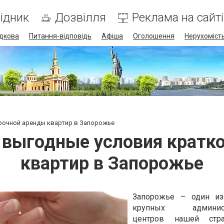
ідник
Дозвілля
Реклама на сайті
дкова
Питання-відповідь
Афіша
Оголошення
Нерухоміст
срочной аренды квартир в Запорожье
- выгодные условия крат
квартир в Запорожье
Запорожье – один из
крупных админист
центров нашей стр