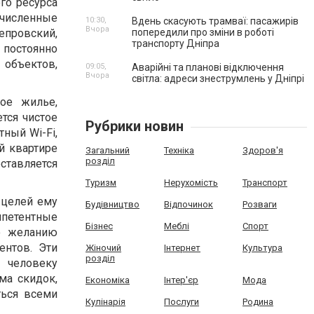
го ресурса
ечисленные
10:30,
Вдень скасують трамваї: пасажирів
Вчора
епровский,
попередили про зміни в роботі
транспорту Дніпра
 постоянно
 объектов,
09:05,
Аварійні та планові відключення
Вчора
світла: адреси знеструмлень у Дніпрі
ое жилье,
тся чистое
Рубрики новин
тный Wi-Fi,
й квартире
Загальний
Техніка
Здоров'я
розділ
тавляется
Туризм
Нерухомість
Транспорт
х целей ему
Будівництво
Відпочинок
Розваги
петентные
Бізнес
Меблі
Спорт
о желанию
ентов. Эти
Жіночий
Інтернет
Культура
розділ
 человеку
ма скидок,
Економіка
Інтер'єр
Мода
ться всеми
Кулінарія
Послуги
Родина