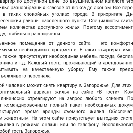
артир по доступной цене. Во внушительном каталоге это
илье разнообразных классов от люкса до эконом. Все пер
в тихих спокойных уголках города. В приоритете Дн
есенский районы населенного пункта. Специалисты сайта
ием количества доступного жилья. Поэтому ассортимент
у, стабильно расширяется.
ъемное помещение от данного сайта – это комфортн
имумом необходимых предметов. В таких квартирах имее
ь также присутствует необходимая мебель, посуда, беспла
хника и т.д. Каждый гость, проживающий в арендованно
итывать на качественную уборку. Ему также предос
вежливого персонала.
бой человек может
снять квартиру в Запорожье
. Для эти
птимальный вариант жилья на сайте «В гости». Ком
лниеносно отреагируют на запрос любого клиента. П
ат командировочным полный пакет необходимых докум
ектируют время аренды съемного жилья. Обеспечат
 животным. На этом сайте присутствует выгодная систе
жилья в режиме онлайн или по телефону. Воспользова
бой гость Запорожья.