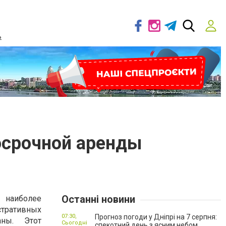
ь
косрочной аренды
Останні новини
 наиболее
ративных
07:30,
Прогноз погоди у Дніпрі на 7 серпня:
аны. Этот
Сьогодні
спекотний день з ясним небом