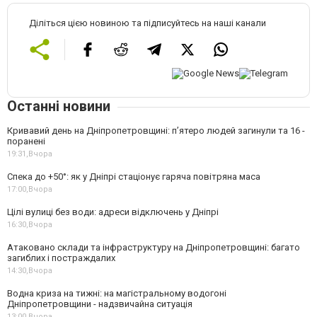
Діліться цією новиною та підписуйтесь на наші канали
Останні новини
Кривавий день на Дніпропетровщині: п’ятеро людей загинули та 16 -
поранені
19:31,
Вчора
Спека до +50°: як у Дніпрі стаціонує гаряча повітряна маса
17:00,
Вчора
Цілі вулиці без води: адреси відключень у Дніпрі
16:30,
Вчора
Атаковано склади та інфраструктуру на Дніпропетровщині: багато
загиблих і постраждалих
14:30,
Вчора
Водна криза на тижні: на магістральному водогоні
Дніпропетровщини - надзвичайна ситуація
13:00,
Вчора