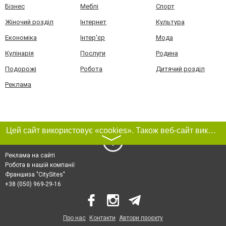
Бізнес
Меблі
Спорт
Жіночий розділ
Інтернет
Культура
Економіка
Інтер'єр
Мода
Кулінарія
Послуги
Родина
Подорожі
Робота
Дитячий розділ
Реклама
Цей сайт використовує «cookies». Також веб-сайт використовує інтернет-сервіс для збору технічних даних стосовно відвідувачів з метою отримання маркетингової та статистичної інформації. Умови обробки даних відвідувачів сайту див.
〉
Реклама на сайті
Робота в нашій компанії
Франшиза "CitySites"
+38 (050) 969-29-16
Про нас
Контакти
Автори проєкту