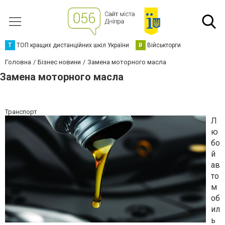
Т
ТОП кращих дистанційних шкіл України
В
Військторги
Головна
Бізнес новини
Замена моторного масла
Замена моторного масла
Транспорт
Л
ю
бо
й
ав
то
м
об
ил
ь