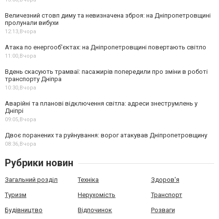
Величезний стовп диму та невизначена зброя: на Дніпропетровщині
пролунали вибухи
12:13,
Вчора
Атака по енергооб'єктах: на Дніпропетровщині повертають світло
11:00,
Вчора
Вдень скасують трамваї: пасажирів попередили про зміни в роботі
транспорту Дніпра
10:30,
Вчора
Аварійні та планові відключення світла: адреси знеструмлень у
Дніпрі
09:05,
Вчора
Двоє поранених та руйнування: ворог атакував Дніпропетровщину
08:36,
Вчора
Рубрики новин
Загальний розділ
Техніка
Здоров'я
Туризм
Нерухомість
Транспорт
Будівництво
Відпочинок
Розваги