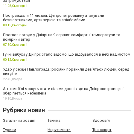
затримуються
11:25,
Сьогодні
Постраждали 11 людей: Дніпропетровщину атакували
безпілотниками, артилерією та авіабомбами
09:15,
Сьогодні
Прогноз погоди у Дніпрі на 9 серпня: комфортні температури та
помірний вітер
07:30,
Сьогодні
Гучні вибухи у Дніпрі: стало відомо, що відбувалося в небі над містом
00:12,
Сьогодні
Удар у серце Павлограда: росіяни поранили дев’ятьох людей, серед
них діти
22:45,
Вчора
Автомобілі можуть стати цілями дронів: де на Дніпропетровщині
зберігається небезпека
19:10,
Вчора
Рубрики новин
Загальний розділ
Техніка
Здоров'я
Туризм
Нерухомість
Транспорт