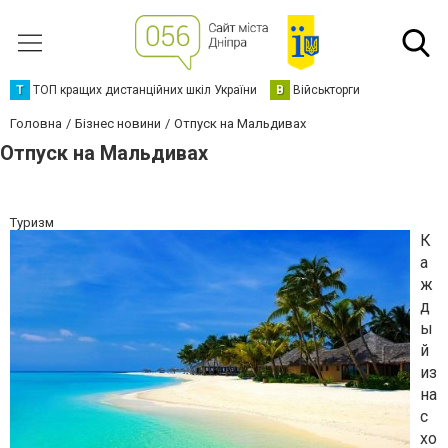
Т
ТОП кращих дистанційних шкіл України
В
Військторги
Головна
Бізнес новини
Отпуск на Мальдивах
Отпуск на Мальдивах
Туризм
К
а
ж
д
ы
й
из
на
с
хо