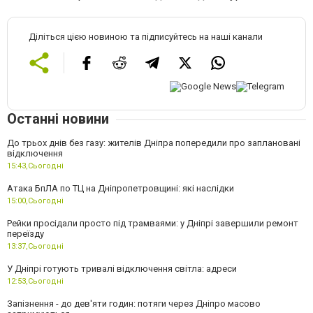
Діліться цією новиною та підписуйтесь на наші канали
Останні новини
До трьох днів без газу: жителів Дніпра попередили про заплановані
відключення
15:43,
Сьогодні
Атака БпЛА по ТЦ на Дніпропетровщині: які наслідки
15:00,
Сьогодні
Рейки просідали просто під трамваями: у Дніпрі завершили ремонт
переїзду
13:37,
Сьогодні
У Дніпрі готують тривалі відключення світла: адреси
12:53,
Сьогодні
Запізнення - до дев'яти годин: потяги через Дніпро масово