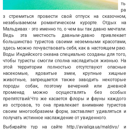
ть
ра
з стремиться провести свой отпуск на сказочном,
незабываемом романтическом курорте. Отдых на
Мальдивах - это именно то, о чем вы так давно мечтали.
Ведь эта местность давным-давно привлекает
большинство туристов своими неземными красотами,
здесь можно почувствовать себя, как в настоящем раю.
Воды Индийского океана специально созданы для того,
чтобы туристы смогли сполна насладиться жизнью. На
этой территории полностью отсутствуют опасные
насекомые, ядовитые змеи, крупные хищные
животные, запрещается также заводить некоторые
породы собак, поэтому вечерний или дневной
променад можно осуществлять без особых
препятствий.Что же касается флоры и фауны каждого
из островов, то она привлекает внимание туристов
своим многообразием форм, заставляет удивляться и
получать истинное наслаждение от увиденного.
Выбирайте тур на сайте
http://avialiga.ua/maldivy/
и