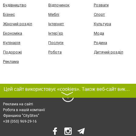
Будівництво
Відпочинок
Розваги
Бізнес
Меблі
Спорт
Жіночий розділ
Інтернет
Культура
Економіка
Інтер'єр
Мода
Кулінарія
Послуги
Родина
Подорожі
Робота
Дитячий розділ
Реклама
Цей сайт використовує «cookies». Також веб-сайт використовує інтернет-сервіс для збору технічних даних стосовно відвідувачів з метою отримання маркетингової та статистичної інформації. Умови обробки даних відвідувачів сайту див.
〉
Реклама на сайті
Робота в нашій компанії
Франшиза "CitySites"
+38 (050) 969-29-16