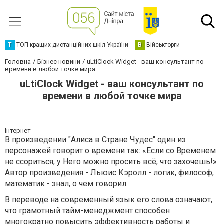
Т
ТОП кращих дистанційних шкіл України
В
Військторги
Головна
Бізнес новини
uLtiClock Widget - ваш консультант по
времени в любой точке мира
uLtiClock Widget - ваш консультант по
времени в любой точке мира
Інтернет
В произведении "Алиса в Стране Чудес" один из
персонажей говорит о времени так: «Если со Временем
не ссориться, у Него можно просить всё, что захочешь!»
Автор произведения - Льюис Кэролл - логик, философ,
математик - знал, о чем говорил.
В переводе на современный язык его слова означают,
что грамотный тайм-менеджмент способен
многократно повысить эффективность работы и