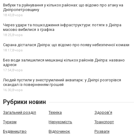
Вибухи та руйнування у кількох районах: що відомо про атаку на
Дніпропетровщину
18:43,
Вчора
Через удари та пошкодження інфраструктури: потяги з Дніпра
масово вибилися з графіка
18:25,
Вчора
Сарана дісталася Дніпра: що відомо про появу небезпечної комахи
18:17,
Вчора
Без води залишилися мешканці кількох районів Дніпра: названо
адреси
17:54,
Вчора
Людей пустили у знеструмлений аквапарк: у Дніпрі розгорівся
скандал із поверненням грошей
16:30,
Вчора
Рубрики новин
Загальний розділ
Техніка
Здоров'я
Туризм
Нерухомість
Транспорт
Будівництво
Відпочинок
Розваги