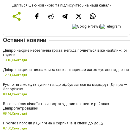
Діліться цією новиною та підписуйтесь на наші канали
Останні новини
Дніпро накриє небезпечна гроза: негода почнеться вже найближчої
години
13:10,
Сьогодні
Дніпро накрила виснажлива спека: тваринам загрожує зневоднення
12:54,
Сьогодні
Рух потяга можуть зупинити: що відбувається на маршруті Дніпро —
Запоріжжя
09:14,
Сьогодні
Вогонь після нічної атаки: ворог ударив по шести районах
Дніпропетровщини
08:46,
Сьогодні
Прогноз погоди у Дніпрі на 8 серпня: від спеки до дощу
07:30,
Сьогодні