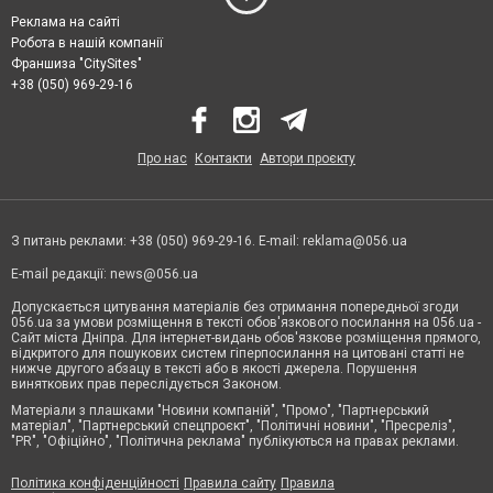
Реклама на сайті
Робота в нашій компанії
Франшиза "CitySites"
+38 (050) 969-29-16
Про нас
Контакти
Автори проєкту
З питань реклами: +38 (050) 969-29-16. E-mail:
reklama@056.ua
E-mail редакції:
news@056.ua
Допускається цитування матеріалів без отримання попередньої згоди
056.ua за умови розміщення в тексті обов'язкового посилання на 056.ua -
Сайт міста Дніпра. Для інтернет-видань обов'язкове розміщення прямого,
відкритого для пошукових систем гіперпосилання на цитовані статті не
нижче другого абзацу в тексті або в якості джерела. Порушення
виняткових прав переслідується Законом.
Матеріали з плашками "Новини компаній", "Промо", "Партнерський
матеріал", "Партнерський спецпроєкт", "Політичні новини", "Пресреліз",
"PR", "Офіційно", "Політична реклама" публікуються на правах реклами.
Політика конфіденційності
Правила сайту
Правила