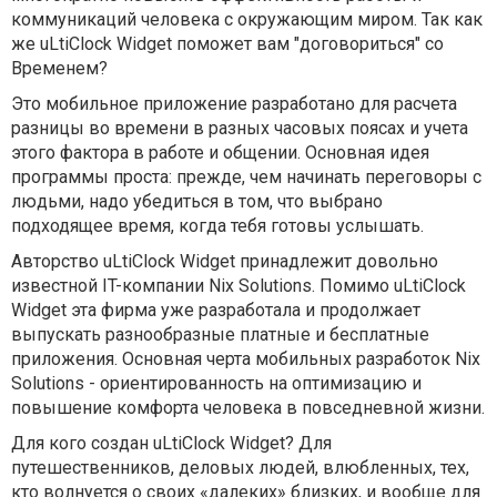
коммуникаций человека с окружающим миром. Так как
же uLtiClock Widget поможет вам "договориться" со
Временем?
Это мобильное приложение разработано для расчета
разницы во времени в разных часовых поясах и учета
этого фактора в работе и общении. Основная идея
программы проста: прежде, чем начинать переговоры с
людьми, надо убедиться в том, что выбрано
подходящее время, когда тебя готовы услышать.
Авторство uLtiClock Widget принадлежит довольно
известной IT-компании Nix Solutions. Помимо uLtiClock
Widget эта фирма уже разработала и продолжает
выпускать разнообразные платные и бесплатные
приложения. Основная черта мобильных разработок Nix
Solutions - ориентированность на оптимизацию и
повышение комфорта человека в повседневной жизни.
Для кого создан uLtiClock Widget? Для
путешественников, деловых людей, влюбленных, тех,
кто волнуется о своих «далеких» близких, и вообще для