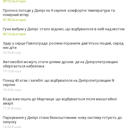
09:15,
Сьогодні
Прогноз погоди у Дніпрі на 9 серпня: комфортні температури та
помірний вітер
07:30,
Сьогодні
Гучні вибухи у Дніпрі: стало відомо, що відбувалося в небі над містом
00:12,
Сьогодні
Удар у серце Павлограда: росіяни поранили дев’ятьох людей, серед
них діти
22:45,
Вчора
Автомобілі можуть стати цілями дронів: де на Дніпропетровщині
зберігається небезпека
19:10,
Вчора
Понад 40 атак і загиблі: що відбувалося на Дніпропетровщині 8
серпня
18:33,
Вчора
Вода вже пішла до Марганця: що відбувається після масштабної
аварії
17:37,
Вчора
Паркування у Дніпрі стане безкоштовним: нову систему готують до
запуску
16:00,
Вчора