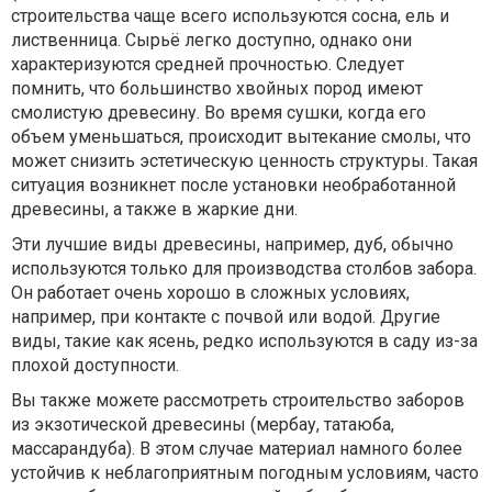
строительства чаще всего используются сосна, ель и
лиственница. Сырьё легко доступно, однако они
характеризуются средней прочностью. Следует
помнить, что большинство хвойных пород имеют
смолистую древесину. Во время сушки, когда его
объем уменьшаться, происходит вытекание смолы, что
может снизить эстетическую ценность структуры. Такая
ситуация возникнет после установки необработанной
древесины, а также в жаркие дни.
Эти лучшие виды древесины, например, дуб, обычно
используются только для производства столбов забора.
Он работает очень хорошо в сложных условиях,
например, при контакте с почвой или водой. Другие
виды, такие как ясень, редко используются в саду из-за
плохой доступности.
Вы также можете рассмотреть строительство заборов
из экзотической древесины (мербау, татаюба,
массарандуба). В этом случае материал намного более
устойчив к неблагоприятным погодным условиям, часто