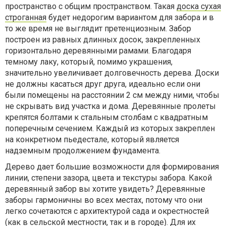
пространство с общим пространством. Такая
доска сухая
строганная
будет недорогим вариантом для забора и в
то же время не выглядит претенциозным. Забор
построен из равных длинных досок, закрепленных
горизонтально деревянными рамами. Благодаря
темному лаку, который, помимо украшения,
значительно увеличивает долговечность дерева. Доски
не должны касаться друг друга, идеально если они
были помещены на расстоянии 2 см между ними, чтобы
не скрывать вид участка и дома. Деревянные пролеты
крепятся болтами к стальным столбам с квадратным
поперечным сечением. Каждый из которых закреплен
на конкретном пьедестале, который является
надземным продолжением фундамента.
Дерево дает большие возможности для формирования
линии, степени зазора, цвета и текстуры забора. Какой
деревянный забор вы хотите увидеть? Деревянные
заборы гармоничны во всех местах, потому что они
легко сочетаются с архитектурой сада и окрестностей
(как в сельской местности, так и в городе). Для их