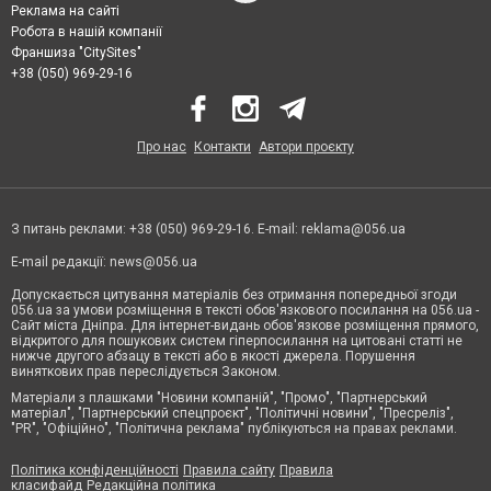
Реклама на сайті
Робота в нашій компанії
Франшиза "CitySites"
+38 (050) 969-29-16
Про нас
Контакти
Автори проєкту
З питань реклами: +38 (050) 969-29-16. E-mail:
reklama@056.ua
E-mail редакції:
news@056.ua
Допускається цитування матеріалів без отримання попередньої згоди
056.ua за умови розміщення в тексті обов'язкового посилання на 056.ua -
Сайт міста Дніпра. Для інтернет-видань обов'язкове розміщення прямого,
відкритого для пошукових систем гіперпосилання на цитовані статті не
нижче другого абзацу в тексті або в якості джерела. Порушення
виняткових прав переслідується Законом.
Матеріали з плашками "Новини компаній", "Промо", "Партнерський
матеріал", "Партнерський спецпроєкт", "Політичні новини", "Пресреліз",
"PR", "Офіційно", "Політична реклама" публікуються на правах реклами.
Політика конфіденційності
Правила сайту
Правила
класифайд
Редакційна політика