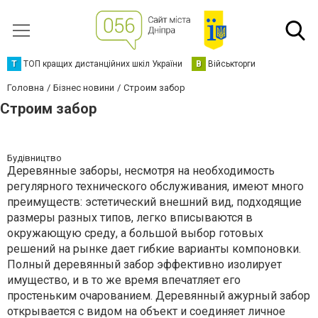
Т
ТОП кращих дистанційних шкіл України
В
Військторги
Головна
Бізнес новини
Строим забор
Строим забор
Будівництво
Деревянные заборы, несмотря на необходимость
регулярного технического обслуживания, имеют много
преимуществ: эстетический внешний вид, подходящие
размеры разных типов, легко вписываются в
окружающую среду, а большой выбор готовых
решений на рынке дает гибкие варианты компоновки.
Полный деревянный забор эффективно изолирует
имущество, и в то же время впечатляет его
простеньким очарованием. Деревянный ажурный забор
открывается с видом на объект и соединяет личное