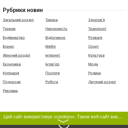
Рубрики новин
Загальний розділ
Техніка
Здоров'я
Туризм
Нерухомість
Транспорт
Будівництво
Відпочинок
Розваги
Бізнес
Меблі
Спорт
Жіночий розділ
Інтернет
Культура
Економіка
Інтер'єр
Мода
Кулінарія
Послуги
Родина
Подорожі
Робота
Дитячий розділ
Реклама
Цей сайт використовує «cookies». Також веб-сайт використовує інтернет-сервіс для збору технічних даних стосовно відвідувачів з метою отримання маркетингової та статистичної інформації. Умови обробки даних відвідувачів сайту див.
〉