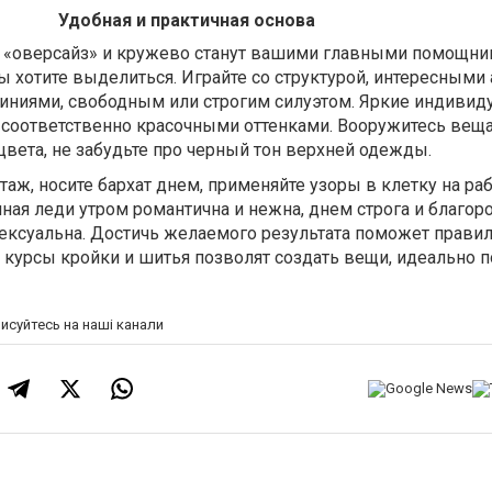
Удобная и практичная основа
 «оверсайз» и кружево станут вашими главными помощни
ы хотите выделиться. Играйте со структурой, интересными
иниями, свободным или строгим силуэтом. Яркие индивид
соответственно красочными оттенками. Вооружитесь веща
цвета, не забудьте про черный тон верхней одежды.
аж, носите бархат днем, применяйте узоры в клетку на раб
нная леди утром романтична и нежна, днем строга и благоро
сексуальна. Достичь желаемого результата поможет прави
а
курсы кройки и шитья
позволят создать вещи, идеально 
писуйтесь на наші канали