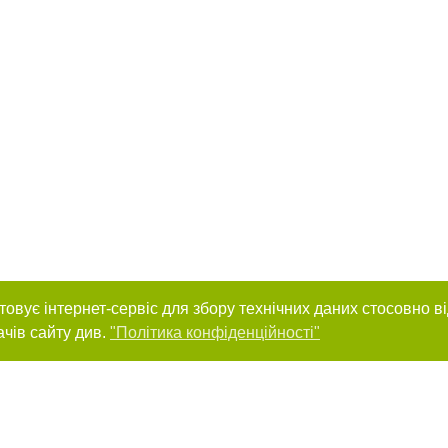
товує інтернет-сервіс для збору технічних даних стосовно в
ачів сайту див.
"Політика конфіденційності"
нас :
и
Автори проєкту