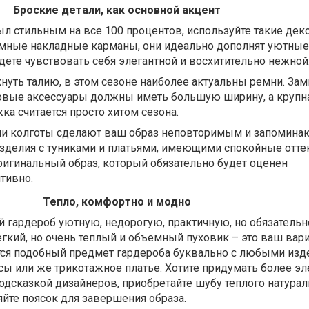
Броские детали, как основной акцент
л стильным на все 100 процентов, используйте такие де
мные накладные карманы, они идеально дополнят уютные 
дете чувствовать себя элегантной и восхитительно нежной
кнуть талию, в этом сезоне наиболее актуальны ремни. За
овые аксессуары должны иметь большую ширину, а крупн
ка считается просто хитом сезона.
ли колготы сделают ваш образ неповторимым и запомина
зделия с туниками и платьями, имеющими спокойные оттен
ригинальный образ, который обязательно будет оценен
тивно.
Тепло, комфортно и модно
 гардероб уютную, недорогую, практичную, но обязательн
гкий, но очень теплый и объемный пуховик – это ваш вар
ется подобный предмет гардероба буквально с любыми изд
ы или же трикотажное платье. Хотите придумать более э
одсказкой дизайнеров, приобретайте шубу теплого натура
яйте поясок для завершения образа.