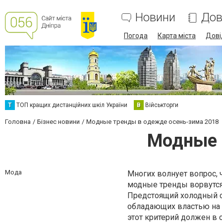
Новини
Дов
Погода
Карта міста
Дові
Т
ТОП кращих дистанційних шкіл України
В
Військторги
Головна
Бізнес новини
Модные тренды в одежде осень-зима 2018
Модные 
Мода
Многих волнует вопрос, 
модные тренды ворвутся 
Предстоящий холодный с
обладающих властью на 
этот критерий должен в