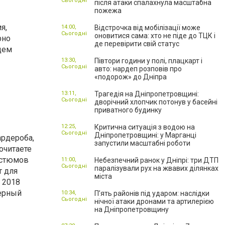
Сьогодні
після атаки спалахнула масштабна
пожежа
я,
14:00,
Відстрочка від мобілізації може
Сьогодні
оновитися сама: хто не піде до ТЦК і
рно
де перевірити свій статус
щем
13:30,
Півтори години у полі, плацкарт і
Сьогодні
авто: нардеп розповів про
«подорож» до Дніпра
13:11,
Трагедія на Дніпропетровщині:
Сьогодні
дворічний хлопчик потонув у басейні
приватного будинку
12:25,
Критична ситуація з водою на
Сьогодні
Дніпропетровщині: у Марганці
рдероба,
запустили масштабні роботи
очитаете
остюмов
11:00,
Небезпечний ранок у Дніпрі: три ДТП
Сьогодні
паралізували рух на жвавих ділянках
т для
міста
 2018
черный
10:34,
П’ять районів під ударом: наслідки
Сьогодні
нічної атаки дронами та артилерією
на Дніпропетровщину