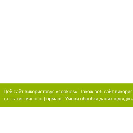
Цей сайт використовує «cookies». Також веб-сайт викорис
та статистичної інформації. Умови обробки даних відвідув
Реклама на сайті
Приєднуйтесь до 
Робота в нашій компанії
Франшиза "CitySites"
Про нас
Контакт
+38 (050) 969-29-16