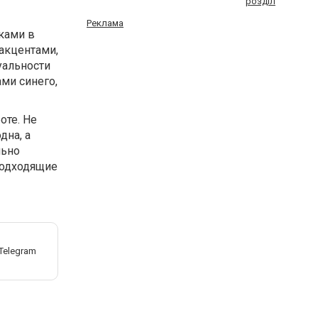
розділ
Реклама
ками в
 акцентами,
уальности
ми синего,
оте. Не
дна, а
льно
подходящие