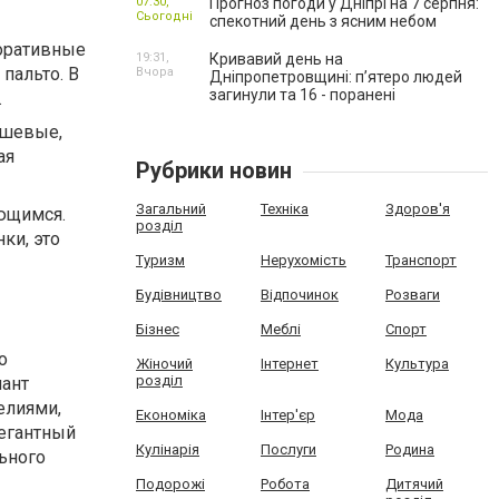
07:30,
Прогноз погоди у Дніпрі на 7 серпня:
Сьогодні
спекотний день з ясним небом
коративные
19:31,
Кривавий день на
пальто. В
Вчора
Дніпропетровщині: п’ятеро людей
загинули та 16 - поранені
.
мшевые,
ая
Рубрики новин
Загальний
Техніка
Здоров'я
ющимся.
розділ
ки, это
Туризм
Нерухомість
Транспорт
Будівництво
Відпочинок
Розваги
Бізнес
Меблі
Спорт
о
Жіночий
Інтернет
Культура
розділ
иант
елиями,
Економіка
Інтер'єр
Мода
легантный
Кулінарія
Послуги
Родина
льного
Подорожі
Робота
Дитячий