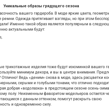
Уникальные образы грядущего сезона
асочность вашего гардероба. В моде яркие цвета, геометри
 ремни. Одежда притягивает взгляды, но при этом бесспо
дали! Именно такой образ является популярным в следую
енно актуальными будут:
е,
ые трикотажные изделия тоже будут изюминкой вашего га
ользуйте минимум декора, и вы в центре внимания. Предп
 Отлично! Ведь «деним» снова в моде, здесь расцветки к
черными, серыми и голубыми тонами, что отлично подходи
рая добрая «водолазка» в предстоящем сезоне осень-зима
ному полу. Неизменным фаворитом модельеров остается 
четающиеся с данным оттенком, помогут раскрыть свою
ность и одновременно силу.