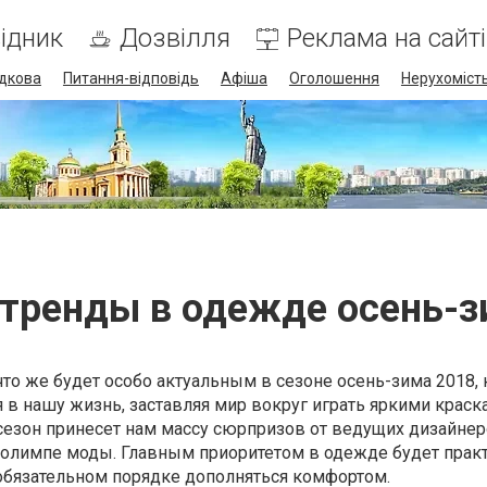
ідник
Дозвілля
Реклама на сайті
дкова
Питання-відповідь
Афіша
Оголошення
Нерухоміст
тренды в одежде осень-з
что же будет особо актуальным в сезоне осень-зима 2018, 
в нашу жизнь, заставляя мир вокруг играть яркими краск
езон принесет нам массу сюрпризов от ведущих дизайнер
олимпе моды. Главным приоритетом в одежде будет практ
 обязательном порядке дополняться комфортом.