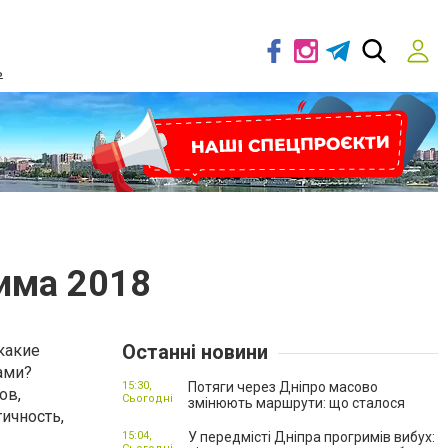
ь
има 2018
Останні новини
какие
ами?
15:30,
Потяги через Дніпро масово
ов,
Сьогодні
змінюють маршрути: що сталося
ичность,
15:04,
У передмісті Дніпра прогримів вибух: