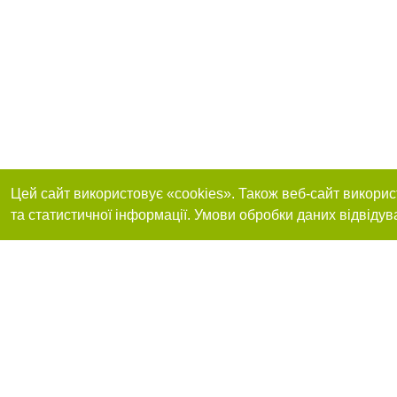
Цей сайт використовує «cookies». Також веб-сайт викорис
та статистичної інформації. Умови обробки даних відвідув
Реклама на сайті
Приєднуйтесь до 
Робота в нашій компанії
Франшиза "CitySites"
Про нас
Контакт
+38 (050) 969-29-16
З питань реклами: +38 (050) 969-29-16. E-mail:
Допускається цит
reklama@056.ua
обов'язкового по