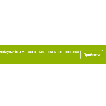
ідвідувачів з метою отримання маркетингової
Прийняти
ння в тексті
міщення прямого,