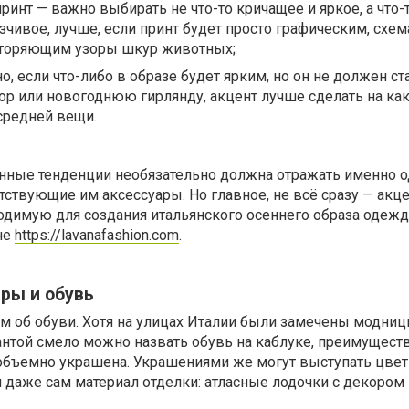
ринт — важно выбирать не что-то кричащее и яркое, а что-
зчивое, лучше, если принт будет просто графическим, схем
вторяющим узоры шкур животных;
о, если что-либо в образе будет ярким, но он не должен с
р или новогоднюю гирлянду, акцент лучше сделать на как
средней вещи.
енные тенденции необязательно должна отражать именно 
ствующие им аксессуары. Но главное, не всё сразу — акц
одимую для создания итальянского осеннего образа одеж
не
https://lavanafashion.com
.
ры и обувь
м об обуви. Хотя на улицах Италии были замечены модниц
антой смело можно назвать обувь на каблуке, преимущест
и объемно украшена. Украшениями же могут выступать цве
 даже сам материал отделки: атласные лодочки с декором