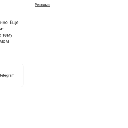
Реклама
нно. Еще
и-
ю тему
амом