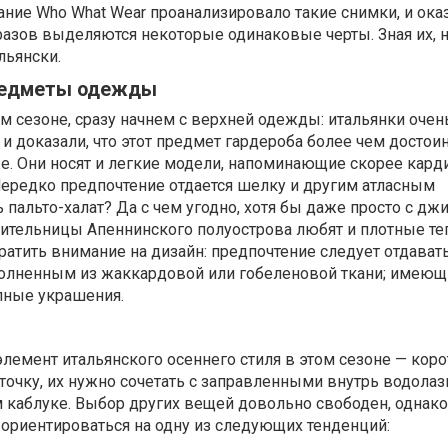
ние Who What Wear проанализировало такие снимки, и оказ
разов выделяются некоторые одинаковые черты. Зная их, 
льянски.
редметы одежды
ом сезоне, сразу начнем с верхней одежды: итальянки очен
и доказали, что этот предмет гардероба более чем достои
е. Они носят и легкие модели, напоминающие скорее кард
 Нередко предпочтение отдается шелку и другим атласным
 пальто-халат? Да с чем угодно, хотя бы даже просто с дж
ительницы Апеннинского полуострова любят и плотные т
братить внимание на дизайн: предпочтение следует отдават
олненным из жаккардовой или гобеленовой ткани; имею
пные украшения.
лемент итальянского осеннего стиля в этом сезоне — коро
точку, их нужно сочетать с заправленными внутрь водолаз
каблуке. Выбор других вещей довольно свободен, однако
т ориентироваться на одну из следующих тенденций: