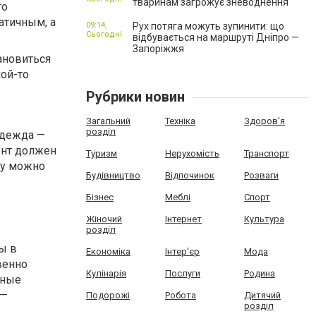
тваринам загрожує зневоднення
то
атичным, а
09:14,
Рух потяга можуть зупинити: що
Сьогодні
відбувається на маршруті Дніпро —
Запоріжжя
тановиться
ой-то
Рубрики новин
Загальний
Техніка
Здоров'я
розділ
одежда —
ент должен
Туризм
Нерухомість
Транспорт
ду можно
Будівництво
Відпочинок
Розваги
Бізнес
Меблі
Спорт
Жіночий
Інтернет
Культура
розділ
ы в
Економіка
Інтер'єр
Мода
венно
Кулінарія
Послуги
Родина
тные
 —
Подорожі
Робота
Дитячий
розділ