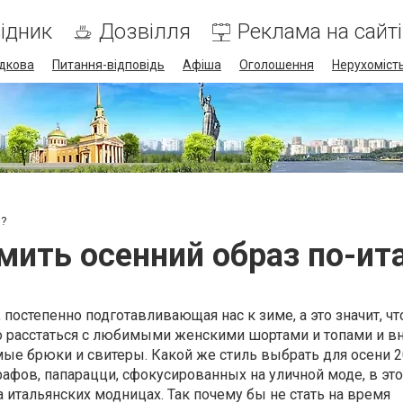
ідник
Дозвілля
Реклама на сайті
дкова
Питання-відповідь
Афіша
Оголошення
Нерухоміст
и?
мить осенний образ по-ит
 постепенно подготавливающая нас к зиме, а это значит, чт
 расстаться с любимыми женскими шортами и топами и в
ые брюки и свитеры. Какой же стиль выбрать для осени 
фов, папарацци, сфокусированных на уличной моде, в это
а итальянских модницах. Так почему бы не стать на время