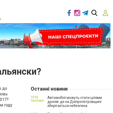
ь
альянски?
Останні новини
о до
новь
19:10,
Автомобілі можуть стати цілями
2017?
Сьогодні
дронів: де на Дніпропетровщині
м году
зберігається небезпека