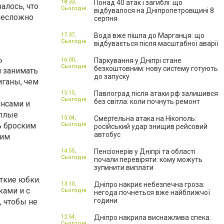
18:33,
Понад 40 атак і загиблі: що
алось, что
Сьогодні
відбувалося на Дніпропетровщині 8
несложно
серпня
17:37,
Вода вже пішла до Марганця: що
Сьогодні
відбувається після масштабної аварії
ь
16:00,
Паркування у Дніпрі стане
Сьогодні
безкоштовним: нову систему готують
н занимать
до запуску
иганы, чем
15:15,
Павлоград після атаки рф залишився
Сьогодні
без світла: коли почнуть ремонт
инсами и
еплые
15:04,
Смертельна атака на Нікополь:
ь броским
Сьогодні
російський удар знищив рейсовий
автобус
щим
14:55,
Пенсіонерів у Дніпрі та області
Сьогодні
почали перевіряти: кому можуть
зупинити виплати
ткие юбки.
13:10,
Дніпро накриє небезпечна гроза:
ками и с
Сьогодні
негода почнеться вже найближчої
години
, чтобы не
12:54,
Дніпро накрила виснажлива спека:
Сьогодні