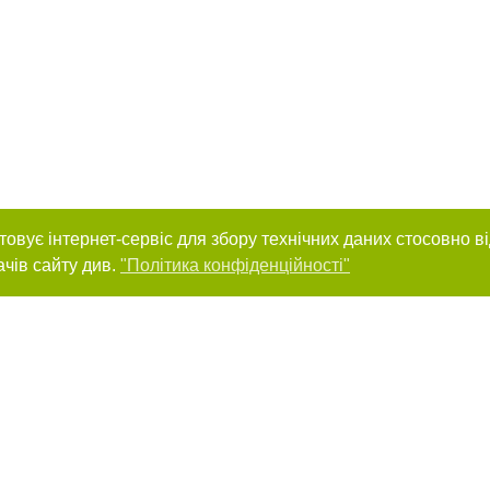
товує інтернет-сервіс для збору технічних даних стосовно в
ачів сайту див.
"Політика конфіденційності"
нас :
и
Автори проєкту
ування матеріалів без отримання попередньої згоди 056.ua за умови розміще
силання на 056.ua - Сайт міста Дніпра. Для інтернет-видань обов'язкове роз