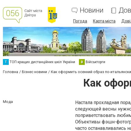
Новини
Дов
Погода
Карта міста
Дові
Т
ТОП кращих дистанційних шкіл України
В
Військторги
Головна
Бізнес новини
Как оформить осенний образ по-итальянск
Как офор
Мода
Настала прохладная пора,
следующей весны нужно
поприветствовать любим
Объективы фэшн-фотогра
часто останавливались н