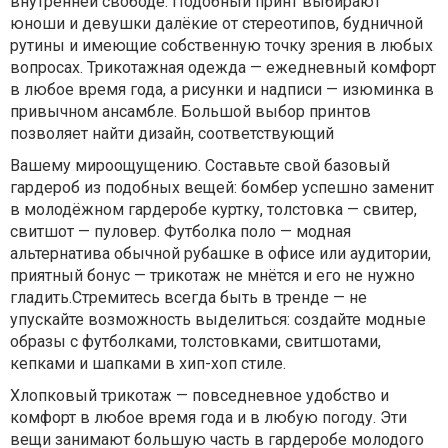
внутренней свободе. Подобный принт выбирают
юноши и девушки далёкие от стереотипов, будничной
рутины и имеющие собственную точку зрения в любых
вопросах. Трикотажная одежда — ежедневный комфорт
в любое время года, а рисунки и надписи — изюминка в
привычном ансамбле. Большой выбор принтов
позволяет найти дизайн, соответствующий
Вашему мироощущению. Составьте свой базовый
гардероб из подобных вещей: бомбер успешно заменит
в молодёжном гардеробе куртку, толстовка — свитер,
свитшот — пуловер. Футболка поло — модная
альтернатива обычной рубашке в офисе или аудитории,
приятный бонус — трикотаж не мнётся и его не нужно
гладить.Стремитесь всегда быть в тренде — не
упускайте возможность выделиться: создайте модные
образы с футболками, толстовками, свитшотами,
кепками и шапками в хип-хоп стиле.
Хлопковый трикотаж — повседневное удобство и
комфорт в любое время года и в любую погоду. Эти
вещи занимают большую часть в гардеробе молодого