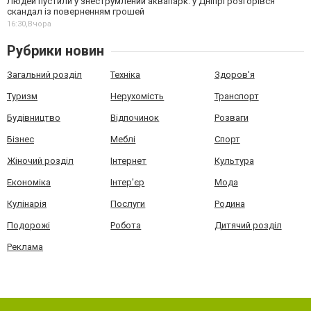
Людей пустили у знеструмлений аквапарк: у Дніпрі розгорівся
скандал із поверненням грошей
16:30,
Вчора
Рубрики новин
Загальний розділ
Техніка
Здоров'я
Туризм
Нерухомість
Транспорт
Будівництво
Відпочинок
Розваги
Бізнес
Меблі
Спорт
Жіночий розділ
Інтернет
Культура
Економіка
Інтер'єр
Мода
Кулінарія
Послуги
Родина
Подорожі
Робота
Дитячий розділ
Реклама