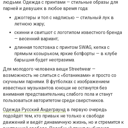
людьми. Одежда с принтами — стильные образы для
парней и девушек в любое время года:
джоггеры и топ с надписью — стильный лук в
летнюю жару;
скинни и свитшот с логотипом известного бренда
— весенний вариант;
длинная толстовка с принтом SWAG, кепка с
прямым козырьком, яркие ботфорты — в клубе
барышня будет неотразима.
Для молодого человека вещи Streetwear —
возможность не слиться с «ботаниками» и просто со
скучными парнями. В футболках с изображением
известных музыкантов юноши не останутся без
внимания представительниц слабого пола и станут
пользоваться авторитетом среди сверстников.
Одежда Русский Андеграунд
в первую очередь
подойдёт тем, кто привык не только к свободе
движений и ведёт динамичную жизнь, но и стремится к