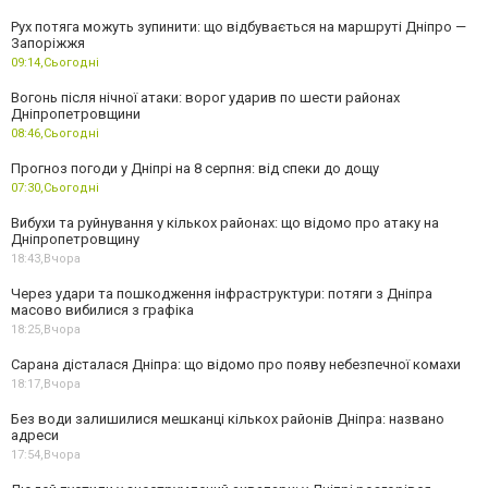
Рух потяга можуть зупинити: що відбувається на маршруті Дніпро —
Запоріжжя
09:14,
Сьогодні
Вогонь після нічної атаки: ворог ударив по шести районах
Дніпропетровщини
08:46,
Сьогодні
Прогноз погоди у Дніпрі на 8 серпня: від спеки до дощу
07:30,
Сьогодні
Вибухи та руйнування у кількох районах: що відомо про атаку на
Дніпропетровщину
18:43,
Вчора
Через удари та пошкодження інфраструктури: потяги з Дніпра
масово вибилися з графіка
18:25,
Вчора
Сарана дісталася Дніпра: що відомо про появу небезпечної комахи
18:17,
Вчора
Без води залишилися мешканці кількох районів Дніпра: названо
адреси
17:54,
Вчора