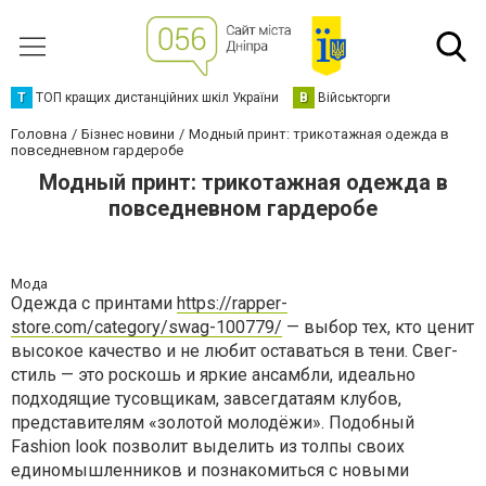
Т
ТОП кращих дистанційних шкіл України
В
Військторги
Головна
Бізнес новини
Модный принт: трикотажная одежда в
повседневном гардеробе
Модный принт: трикотажная одежда в
повседневном гардеробе
Мода
Одежда с принтами
https://rapper-
store.com/category/swag-100779/
— выбор тех, кто ценит
высокое качество и не любит оставаться в тени. Свег-
стиль — это роскошь и яркие ансамбли, идеально
подходящие тусовщикам, завсегдатаям клубов,
представителям «золотой молодёжи». Подобный
Fashion look позволит выделить из толпы своих
единомышленников и познакомиться с новыми