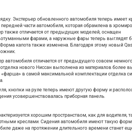
рядку. Экстерьер обновленного автомобиля теперь имеет 
 передней части автомобиля, которая обрамлена в хроми
ер также отличается от предыдущих моделей, оснащен
отуманными фарами, а наружные фары теперь выглядят 
Форма капота также изменена. Благодаря этому новый Qas
рожник.
ер автомобиля отличается от предыдущего совсем немного
 отделка нового Ниссан выполнена из материалов более в
й «фарша» в самой максимальной комплектации отделка с
a.
ля, кнопки на руле теперь имеют другую форму и располо
ения усовершенствовалась приборная панель.
актеризуется хорошим пространством, как для водителя, та
ртными креслами. Сидения автомобиля имеют такую форму
обиле даже на протяжении длительного времени станет ещ