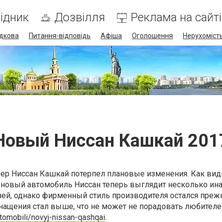
ідник
Дозвілля
Реклама на сайті
дкова
Питання-відповідь
Афіша
Оголошення
Нерухоміст
Новый Ниссан Кашкай 201
ер Ниссан Кашкай потерпел плановые изменения. Как вид
новый автомобиль Ниссан теперь выглядит несколько инач
ней, однако фирменный стиль производителя остался преж
нащения стал выше, что не может не порадовать любителе
vtomobili/novyj-nissan-qashqai
.