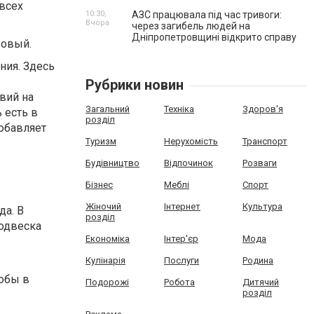
всех
10:30,
АЗС працювала під час тривоги:
Вчора
через загибель людей на
Дніпропетровщині відкрито справу
зовый.
ния. Здесь
Рубрики новин
вий на
Загальний
Техніка
Здоров'я
 есть в
розділ
обавляет
Туризм
Нерухомість
Транспорт
Будівництво
Відпочинок
Розваги
Бізнес
Меблі
Спорт
Жіночий
Інтернет
Культура
да. В
розділ
подвеска
Економіка
Інтер'єр
Мода
Кулінарія
Послуги
Родина
тобы в
Подорожі
Робота
Дитячий
розділ