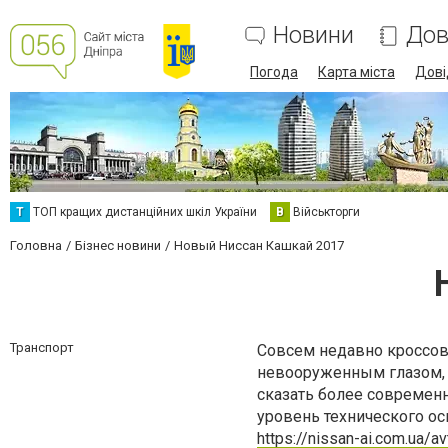
Новини
Дов
Погода
Карта міста
Дові
Т
ТОП кращих дистанційних шкіл України
В
Військторги
Головна
Бізнес новини
Новый Ниссан Кашкай 2017
Транспорт
Совсем недавно кроссов
невооруженным глазом, 
сказать более современ
уровень технического ос
https://nissan-ai.com.ua/a