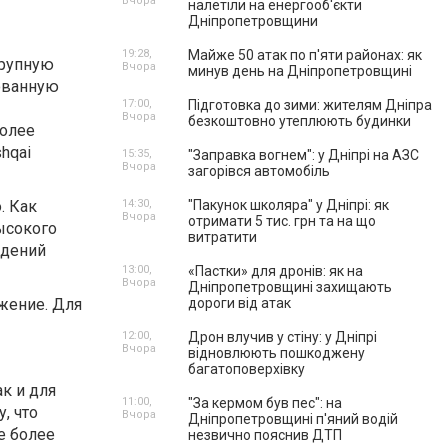
Вчора
налетіли на енергооб'єкти
Дніпропетровщини
19:28,
Майже 50 атак по п'яти районах: як
крупную
Вчора
минув день на Дніпропетровщині
рованную
17:00,
Підготовка до зими: жителям Дніпра
Вчора
безкоштовно утеплюють будинки
более
hqai
15:35,
"Заправка вогнем": у Дніпрі на АЗС
Вчора
загорівся автомобіль
. Как
14:30,
"Пакунок школяра" у Дніпрі: як
Вчора
отримати 5 тис. грн та на що
ысокого
витратити
идений
13:00,
«Пастки» для дронів: як на
Вчора
Дніпропетровщині захищають
жение. Для
дороги від атак
12:00,
Дрон влучив у стіну: у Дніпрі
Вчора
відновлюють пошкоджену
багатоповерхівку
к и для
11:00,
"За кермом був пес": на
, что
Вчора
Дніпропетровщині п'яний водій
е более
незвично пояснив ДТП