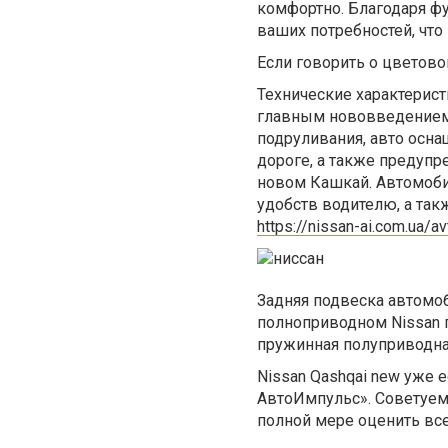
комфортно. Благодаря ф
ваших потребностей, чт
Если говорить о цветово
Технические характерист
главным нововведением 
подруливания, авто осн
дороге, а также предупр
новом Кашкай. Автомоби
удобств водителю, а та
https://nissan-ai.com.ua/a
Задняя подвеска автомоб
полноприводном Nissan 
пружинная полуприводна
Nissan Qashqai new уже 
АвтоИмпульс». Советуем 
полной мере оценить все