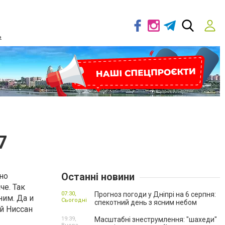
ь
7
Останні новини
но
е. Так
07:30,
Прогноз погоди у Дніпрі на 6 серпня:
ним. Да и
Сьогодні
спекотний день з ясним небом
й Ниссан
19:39,
Масштабні знеструмлення: "шахеди"