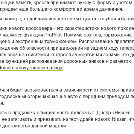
ункции памяти, кресла принимают нужную форму с учетом 
о придает еще большего комфорта во время движения.
й палитре, то добавились два новых цвета: голубой и брон
ики нового кроссовера - это характеристики нового поколе
является функция ProPilot. Помимо разгона, торможения,
ащено и экстренным торможением. Распознавание препятст
еждение об опасности при движении на заднем ходу теперь
ль оснащен системой контроля за мертвыми зонами, что д
кже функцией распознавания дорожных знаков и разметок
vtomobili/novyj-nissan-qashqai
.
иля будет варьироваться в зависимости от системы приво
подвеска многорычажная, а в авто с передним приводом 
я.
есть в продаже у официального дилера в г. Днепр «Ниссан
не затягивать и приезжать на тест-драйв нового Nissan, ч
 достоинства данной модели.