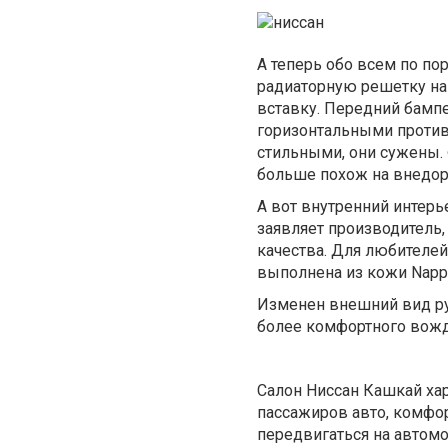
А теперь обо всем по по
радиаторную решетку на
вставку. Передний бамп
горизонтальными против
стильными, они сужены. 
больше похож на внедо
А вот внутренний интерь
заявляет производитель,
качества. Для любителе
выполнена из кожи Napp
Изменен внешний вид ру
более комфортного вожд
Салон Ниссан Кашкай хар
пассажиров авто, комфо
передвигаться на автом