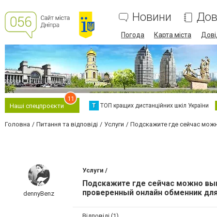
Новини
Дов
Погода
Карта міста
Дові
11
Т
ТОП кращих дистанційних шкіл України
Наші спецпроєкти
Головна
Питання та відповіді
Услуги
Подскажите где сейчас можн
Услуги /
Подскажите где сейчас можно выг
проверенный онлайн обменник для
dennyBenz
Відповіді (1)