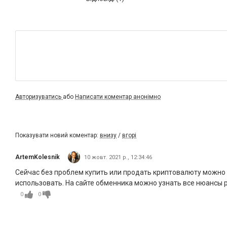
Авторизуватись
або
Написати коментар анонімно
Показувати новий коментар:
внизу
/
вгорі
ArtemKolesnik
10 жовт. 2021 р., 12:34:46
Сейчас без проблем купить или продать криптовалюту можно че
использовать. На сайте обменника можно узнать все нюансы р
0
0