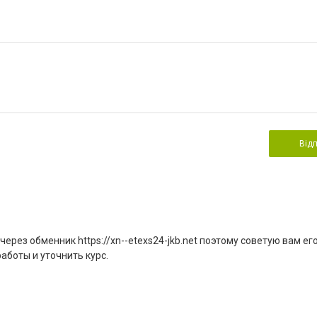
Від
рез обменник https://xn--etexs24-jkb.net поэтому советую вам ег
аботы и уточнить курс.