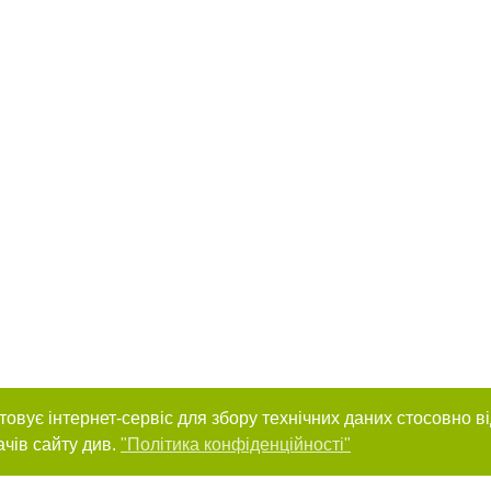
товує інтернет-сервіс для збору технічних даних стосовно в
ачів сайту див.
"Політика конфіденційності"