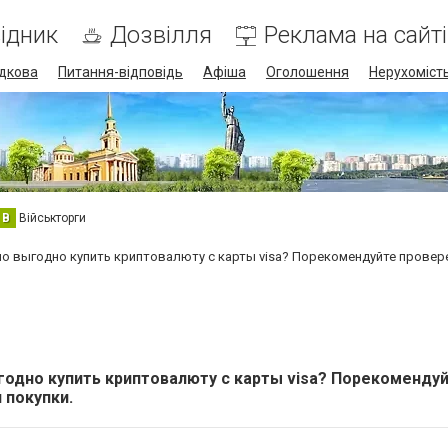
ідник
Дозвілля
Реклама на сайті
дкова
Питання-відповідь
Афіша
Оголошення
Нерухоміст
В
Військторги
о выгодно купить криптовалюту с карты visa? Порекомендуйте провер
одно купить криптовалюту с карты visa? Порекоменду
 покупки.