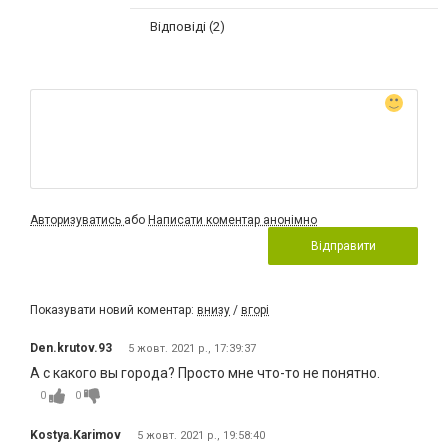
Відповіді (2)
Авторизуватись
або
Написати коментар анонімно
Відправити
Показувати новий коментар:
внизу
/
вгорі
Den.krutov.93
5 жовт. 2021 р., 17:39:37
А с какого вы города? Просто мне что-то не понятно.
0
0
Kostya.Karimov
5 жовт. 2021 р., 19:58:40