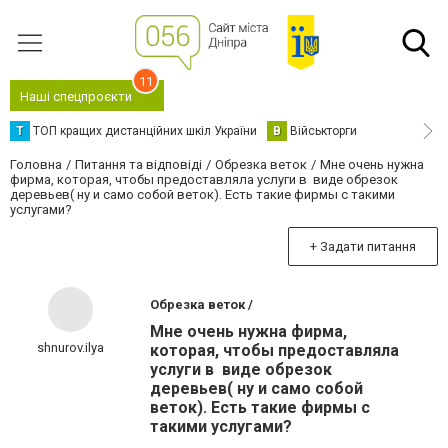
11
Наші спецпроєкти
Т
ТОП кращих дистанційних шкіл України
В
Військторги
Головна
Питання та відповіді
Обрезка веток
Мне очень нужна
фирма, которая, чтобы предоставляла услуги в виде обрезок
деревьев( ну и само собой веток). Есть такие фирмы с такими
услугами?
+ Задати питання
Обрезка веток /
Мне очень нужна фирма,
shnurov.ilya
которая, чтобы предоставляла
услуги в виде обрезок
деревьев( ну и само собой
веток). Есть такие фирмы с
такими услугами?