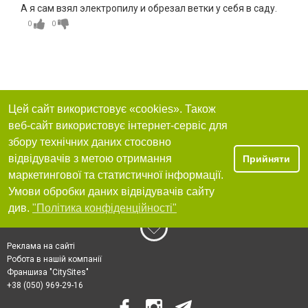
А я сам взял электропилу и обрезал ветки у себя в саду.
0
0
Цей сайт використовує «cookies». Також
веб-сайт використовує інтернет-сервіс для
збору технічних даних стосовно
відвідувачів з метою отримання
Прийняти
маркетингової та статистичної інформації.
Умови обробки даних відвідувачів сайту
див.
"Політика конфіденційності"
Реклама на сайті
Робота в нашій компанії
Франшиза "CitySites"
+38 (050) 969-29-16