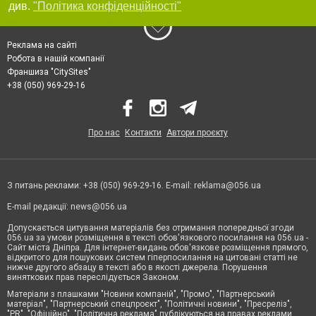
див.
"Політика конфіденційності"
Реклама на сайті
Робота в нашій компанії
Франшиза "CitySites"
+38 (050) 969-29-16
Про нас
Контакти
Автори проєкту
З питань реклами: +38 (050) 969-29-16. E-mail:
reklama@056.ua
E-mail редакції:
news@056.ua
Допускається цитування матеріалів без отримання попередньої згоди
056.ua за умови розміщення в тексті обов'язкового посилання на 056.ua -
Сайт міста Дніпра. Для інтернет-видань обов'язкове розміщення прямого,
відкритого для пошукових систем гіперпосилання на цитовані статті не
нижче другого абзацу в тексті або в якості джерела. Порушення
виняткових прав переслідується Законом.
Матеріали з плашками "Новини компаній", "Промо", "Партнерський
матеріал", "Партнерський спецпроєкт", "Політичні новини", "Пресреліз",
"PR", "Офіційно", "Політична реклама" публікуються на правах реклами.