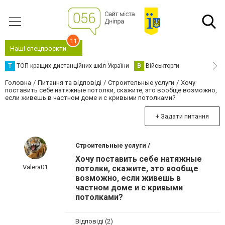
11
Наші спецпроєкти
Т
ТОП кращих дистанційних шкіл України
В
Військторги
Головна
Питання та відповіді
Строительные услуги
Хочу
поставить себе натяжные потолки, скажите, это вообще возможно,
если живешь в частном доме и с кривыми потолками?
+ Задати питання
Строительные услуги /
Хочу поставить себе натяжные
Valera01
потолки, скажите, это вообще
возможно, если живешь в
частном доме и с кривыми
потолками?
Відповіді (2)