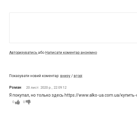
Авторизуватись
або
Написати коментар анонімно
Показувати новий коментар:
внизу
/
вгорі
Роман
20 лист. 2020 р., 22:09:12
Я покупал, но только здесь https://www.alko-ua.com.ua/купить-
0
0