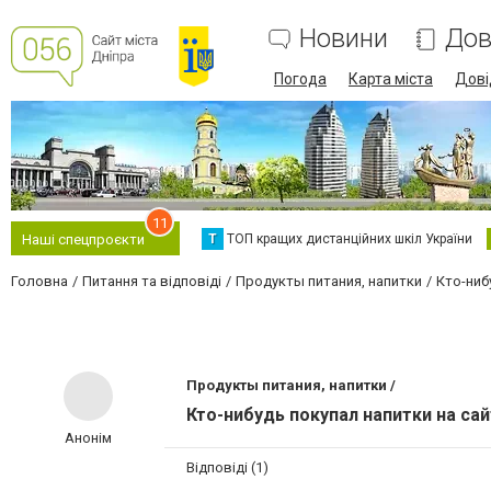
Новини
Дов
Погода
Карта міста
Дові
11
Т
ТОП кращих дистанційних шкіл України
Наші спецпроєкти
Головна
Питання та відповіді
Продукты питания, напитки
Кто-ниб
Продукты питания, напитки /
Кто-нибудь покупал напитки на сай
Анонім
Відповіді (1)