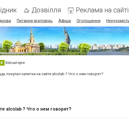
ідник
Дозвілля
Реклама на сайті
дкова
Питання-відповідь
Афіша
Оголошення
Нерухоміст
В
Військторги
удь покупал напитки на сайте alcolab ? Что о нем говорят?
те alcolab ? Что о нем говорят?