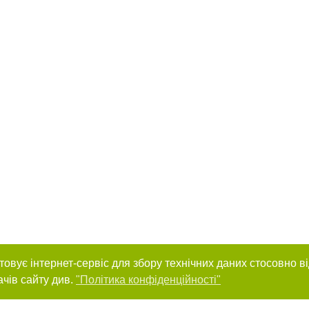
товує інтернет-сервіс для збору технічних даних стосовно в
ачів сайту див.
"Політика конфіденційності"