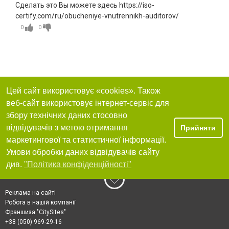
Сделать это Вы можете здесь https://iso-
certify.com/ru/obucheniye-vnutrennikh-auditorov/
0
0
Цей сайт використовує «cookies». Також
веб-сайт використовує інтернет-сервіс для
збору технічних даних стосовно
відвідувачів з метою отримання
Прийняти
маркетингової та статистичної інформації.
Умови обробки даних відвідувачів сайту
див.
"Політика конфіденційності"
Реклама на сайті
Робота в нашій компанії
Франшиза "CitySites"
+38 (050) 969-29-16