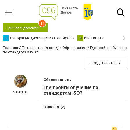
11
Наші спецпроєкти
Т
ТОП кращих дистанційних шкіл України
В
Військторги
Головна
Питання та відповіді
Образование
Где пройти обучение
по стандартам ISO?
+ Задати питання
Образование /
Где пройти обучение по
Valera01
стандартам ISO?
Відповіді (2)