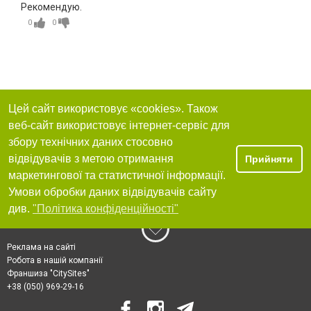
Рекомендую.
0
0
Цей сайт використовує «cookies». Також
веб-сайт використовує інтернет-сервіс для
збору технічних даних стосовно
відвідувачів з метою отримання
Прийняти
маркетингової та статистичної інформації.
Умови обробки даних відвідувачів сайту
див.
"Політика конфіденційності"
Реклама на сайті
Робота в нашій компанії
Франшиза "CitySites"
+38 (050) 969-29-16