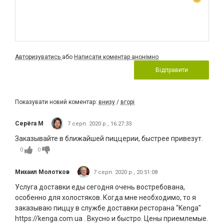
Авторизуватись
або
Написати коментар анонімно
Відправити
Показувати новий коментар:
внизу
/
вгорі
Серёга М
7 серп. 2020 р., 16:27:33
Заказывайте в ближайшей пиццерии, быстрее привезут.
0
0
Михаил Молотков
7 серп. 2020 р., 20:51:08
Услуга доставки еды сегодня очень востребована,
особенно для холостяков. Когда мне необходимо, то я
заказываю пиццу в службе доставки ресторана "Kenga"
https://kenga.com.ua . Вкусно и быстро. Цены приемлемые.