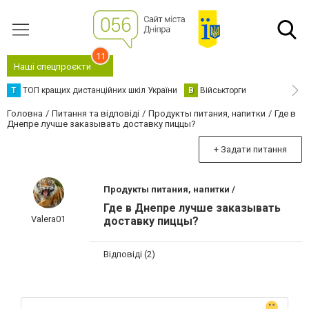
11
Наші спецпроєкти
Т
ТОП кращих дистанційних шкіл України
В
Військторги
Головна
Питання та відповіді
Продукты питания, напитки
Где в
Днепре лучше заказывать доставку пиццы?
+ Задати питання
Продукты питания, напитки /
Где в Днепре лучше заказывать
Valera01
доставку пиццы?
Відповіді (2)