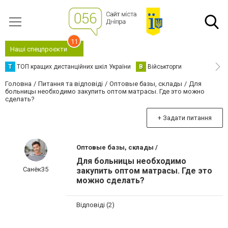
11
Наші спецпроєкти
Т
ТОП кращих дистанційних шкіл України
В
Військторги
Головна
Питання та відповіді
Оптовые базы, склады
Для
больницы необходимо закупить оптом матрасы. Где это можно
сделать?
+ Задати питання
Оптовые базы, склады /
Для больницы необходимо
Санёк35
закупить оптом матрасы. Где это
можно сделать?
Відповіді (2)