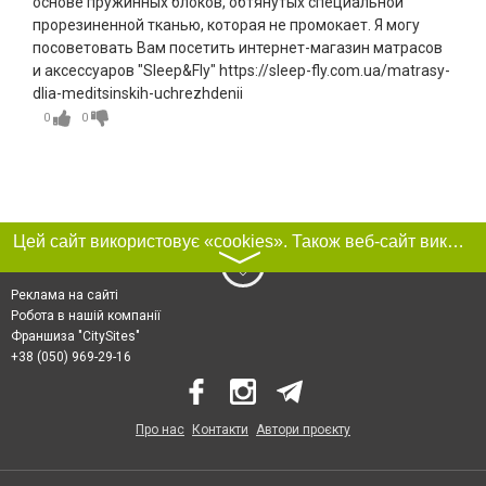
основе пружинных блоков, обтянутых специальной
прорезиненной тканью, которая не промокает. Я могу
посоветовать Вам посетить интернет-магазин матрасов
и аксессуаров "Sleep&Fly" https://sleep-fly.com.ua/matrasy-
dlia-meditsinskih-uchrezhdenii
0
0
Цей сайт використовує «cookies». Також веб-сайт використовує інтернет-сервіс для збору технічних даних стосовно відвідувачів з метою отримання маркетингової та статистичної інформації. Умови обробки даних відвідувачів сайту див.
〉
Реклама на сайті
Робота в нашій компанії
Франшиза "CitySites"
+38 (050) 969-29-16
Про нас
Контакти
Автори проєкту