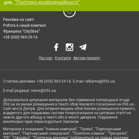
див.
"Політика конфіденційності"
Реклама на сайті
Робота в нашій компанії
Франшиза "CitySites"
+38 (050) 969-29-16
Про нас
Контакти
Автори проєкту
З питань реклами: +38 (050) 969-29-16. E-mail:
reklama@056.ua
E-mail редакції:
news@056.ua
Допускається цитування матеріалів без отримання попередньої згоди
056.ua за умови розміщення в тексті обов'язкового посилання на 056.ua -
Сайт міста Дніпра. Для інтернет-видань обов'язкове розміщення прямого,
відкритого для пошукових систем гіперпосилання на цитовані статті не
нижче другого абзацу в тексті або в якості джерела. Порушення
виняткових прав переслідується Законом.
Матеріали з плашками "Новини компаній", "Промо", "Партнерський
матеріал", "Партнерський спецпроєкт", "Політичні новини", "Пресреліз",
"PR", "Офіційно", "Політична реклама" публікуються на правах реклами.