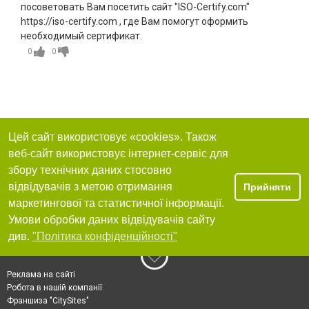
посоветовать Вам посетить сайт "ISO-Certify.com"
https://iso-certify.com , где Вам помогут оформить
необходимый сертификат.
0
0
Цей сайт використовує «cookies». Також
веб-сайт використовує інтернет-сервіс для
збору технічних даних стосовно
відвідувачів з метою отримання
Прийняти
маркетингової та статистичної інформації.
Умови обробки даних відвідувачів сайту
див.
"Політика конфіденційності"
Реклама на сайті
Робота в нашій компанії
Франшиза "CitySites"