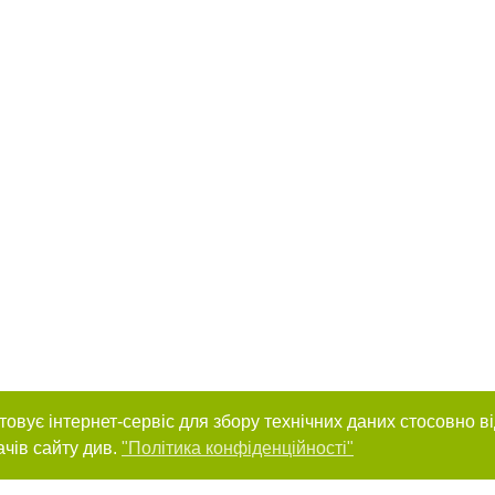
товує інтернет-сервіс для збору технічних даних стосовно в
ачів сайту див.
"Політика конфіденційності"