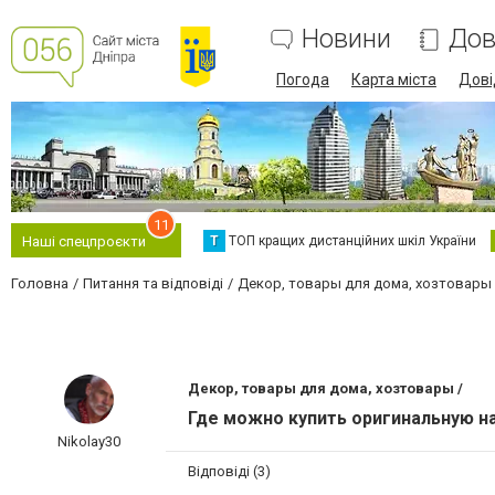
Новини
Дов
Погода
Карта міста
Дові
11
Т
ТОП кращих дистанційних шкіл України
Наші спецпроєкти
Головна
Питання та відповіді
Декор, товары для дома, хозтовары
Декор, товары для дома, хозтовары /
Где можно купить оригинальную н
Nikolay30
Відповіді (3)