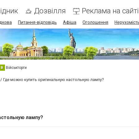
ідник
Дозвілля
Реклама на сайті
дкова
Питання-відповідь
Афіша
Оголошення
Нерухоміст
В
Військторги
Где можно купить оригинальную настольную лампу?
астольную лампу?