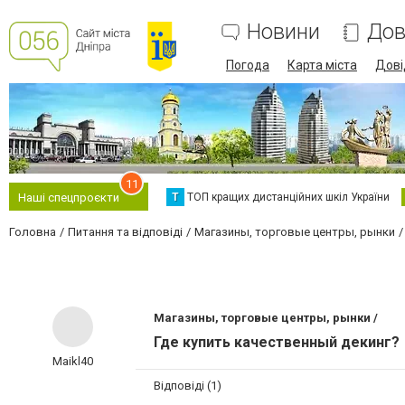
Новини
Дов
Погода
Карта міста
Дові
11
Т
ТОП кращих дистанційних шкіл України
Наші спецпроєкти
Головна
Питання та відповіді
Магазины, торговые центры, рынки
Магазины, торговые центры, рынки /
Где купить качественный декинг?
Maikl40
Відповіді (1)