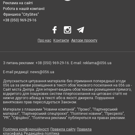
Реклама на сайті
Робота в нашій компанії
Франшиза "CitySites"
+38 (050) 969-29-16
Про нас
Контакти
Автори проєкту
З питань реклами: +38 (050) 969-29-16. E-mail:
reklama@056.ua
E-mail редакції:
news@056.ua
Допускається цитування матеріалів без отримання попередньої згоди
056.ua за умови розміщення в тексті обов'язкового посилання на 056.ua -
Сайт міста Дніпра. Для інтернет-видань обов'язкове розміщення прямого,
відкритого для пошукових систем гіперпосилання на цитовані статті не
нижче другого абзацу в тексті або в якості джерела. Порушення
виняткових прав переслідується Законом.
Матеріали з плашками "Новини компаній", "Промо", "Партнерський
матеріал", "Партнерський спецпроєкт", "Політичні новини", "Пресреліз",
"PR", "Офіційно", "Політична реклама" публікуються на правах реклами.
Політика конфіденційності
Правила сайту
Правила
класифайд
Редакційна політика