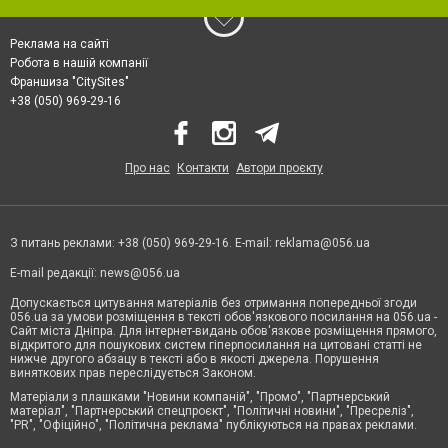
Реклама на сайті
Робота в нашій компанії
Франшиза "CitySites"
+38 (050) 969-29-16
Про нас
Контакти
Автори проєкту
З питань реклами: +38 (050) 969-29-16. E-mail:
reklama@056.ua
E-mail редакції:
news@056.ua
Допускається цитування матеріалів без отримання попередньої згоди
056.ua за умови розміщення в тексті обов'язкового посилання на 056.ua -
Сайт міста Дніпра. Для інтернет-видань обов'язкове розміщення прямого,
відкритого для пошукових систем гіперпосилання на цитовані статті не
нижче другого абзацу в тексті або в якості джерела. Порушення
виняткових прав переслідується Законом.
Матеріали з плашками "Новини компаній", "Промо", "Партнерський
матеріал", "Партнерський спецпроєкт", "Політичні новини", "Пресреліз",
"PR", "Офіційно", "Політична реклама" публікуються на правах реклами.