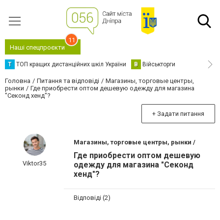
11
Наші спецпроєкти
Т
ТОП кращих дистанційних шкіл України
В
Військторги
Головна
Питання та відповіді
Магазины, торговые центры,
рынки
Где приобрести оптом дешевую одежду для магазина
"Секонд хенд"?
+ Задати питання
Магазины, торговые центры, рынки /
Где приобрести оптом дешевую
Viktor35
одежду для магазина "Секонд
хенд"?
Відповіді (2)