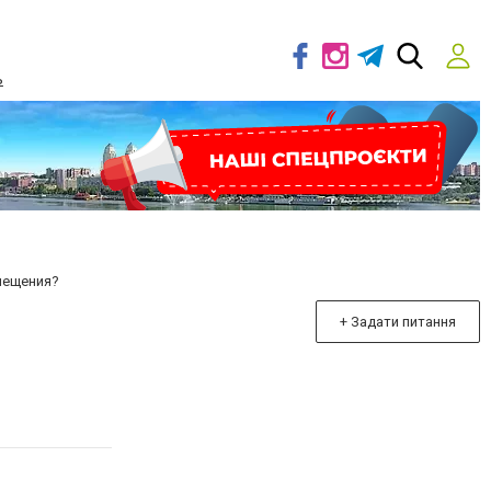
ь
мещения?
+ Задати питання