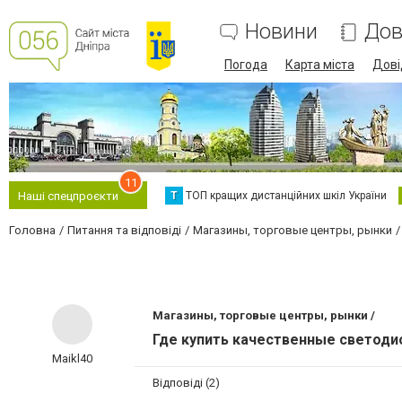
Новини
Дов
Погода
Карта міста
Дові
11
Т
ТОП кращих дистанційних шкіл України
Наші спецпроєкти
Головна
Питання та відповіді
Магазины, торговые центры, рынки
Магазины, торговые центры, рынки /
Где купить качественные светод
Maikl40
Відповіді (2)