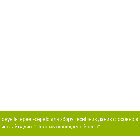
товує інтернет-сервіс для збору технічних даних стосовно в
ачів сайту див.
"Політика конфіденційності"