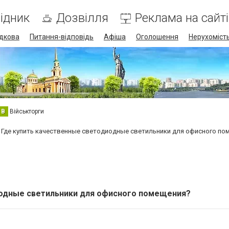
ідник
Дозвілля
Реклама на сайті
дкова
Питання-відповідь
Афіша
Оголошення
Нерухоміст
В
Військторги
Где купить качественные светодиодные светильники для офисного по
иодные светильники для офисного помещения?