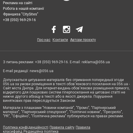
Реклама на сайті
Робота в нашій компанії
Франшиза "CitySites"
+38 (050) 969-29-16
Про нас
Контакти
Автори проєкту
З питань реклами: +38 (050) 969-29-16. E-mail:
reklama@056.ua
E-mail редакції:
news@056.ua
Допускається цитування матеріалів без отримання попередньої згоди
056.ua за умови розміщення в тексті обов'язкового посилання на 056.ua -
Сайт міста Дніпра. Для інтернет-видань обов'язкове розміщення прямого,
відкритого для пошукових систем гіперпосилання на цитовані статті не
нижче другого абзацу в тексті або в якості джерела. Порушення
виняткових прав переслідується Законом.
Матеріали з плашками "Новини компаній", "Промо", "Партнерський
матеріал", "Партнерський спецпроєкт", "Політичні новини", "Пресреліз",
"PR", "Офіційно", "Політична реклама" публікуються на правах реклами.
Політика конфіденційності
Правила сайту
Правила
класифайд
Редакційна політика