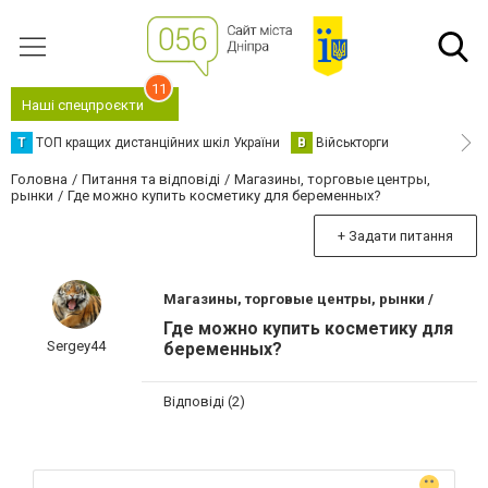
11
Наші спецпроєкти
Т
ТОП кращих дистанційних шкіл України
В
Військторги
Головна
Питання та відповіді
Магазины, торговые центры,
рынки
Где можно купить косметику для беременных?
+ Задати питання
Магазины, торговые центры, рынки /
Где можно купить косметику для
Sergey44
беременных?
Відповіді (2)