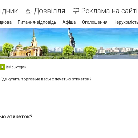
ідник
Дозвілля
Реклама на сайті
дкова
Питання-відповідь
Афіша
Оголошення
Нерухоміст
В
Військторги
Где купить торговые весы с печатью этикеток?
тью этикеток?