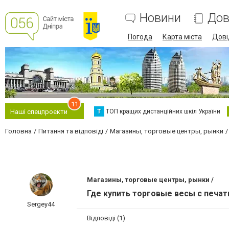
Новини
Дов
Погода
Карта міста
Дові
11
Т
ТОП кращих дистанційних шкіл України
Наші спецпроєкти
Головна
Питання та відповіді
Магазины, торговые центры, рынки
Магазины, торговые центры, рынки /
Где купить торговые весы с печа
Sergey44
Відповіді (1)