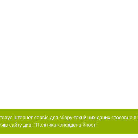
товує інтернет-сервіс для збору технічних даних стосовно в
ачів сайту див.
"Політика конфіденційності"