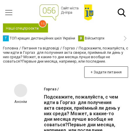
11
Наші спецпроєкти
Т
ТОП кращих дистанційних шкіл України
В
Військторги
Головна
Питання та відповіді
Горгаз
Подскажите, пожалуйста, с
чем идти в Горгаз для получения акта сверки, приёмный ли день у
них среда? Может, в какие-то дни месяца лучше вообще не
соваться?Первые дни месяца, например, или последние.
+ Задати питання
Горгаз /
Подскажите, пожалуйста, с чем
Анонім
идти в Горгаз для получения
акта сверки, приёмный ли день у
них среда? Может, в какие-то
дни месяца лучше вообще не
соваться?Первые дни месяца,
например, или последние.