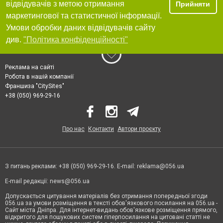
відвідувачів з метою отримання
Прийняти
маркетингової та статистичної інформації.
Умови обробки даних відвідувачів сайту
див.
"Політика конфіденційності"
Реклама на сайті
Робота в нашій компанії
Франшиза "CitySites"
+38 (050) 969-29-16
Про нас
Контакти
Автори проєкту
З питань реклами: +38 (050) 969-29-16. E-mail:
reklama@056.ua
E-mail редакції:
news@056.ua
Допускається цитування матеріалів без отримання попередньої згоди
056.ua за умови розміщення в тексті обов'язкового посилання на 056.ua -
Сайт міста Дніпра. Для інтернет-видань обов'язкове розміщення прямого,
відкритого для пошукових систем гіперпосилання на цитовані статті не