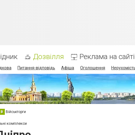
ідник
Дозвілля
Реклама на сайті
дкова
Питання-відповідь
Афіша
Оголошення
Нерухоміст
В
Військторги
ьні комплекси