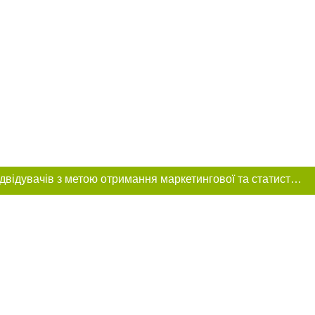
Цей сайт використовує «cookies». Також веб-сайт використовує інтернет-сервіс для збору технічних даних стосовно відвідувачів з метою отримання маркетингової та статистичної інформації. Умови обробки даних відвідувачів сайту див.