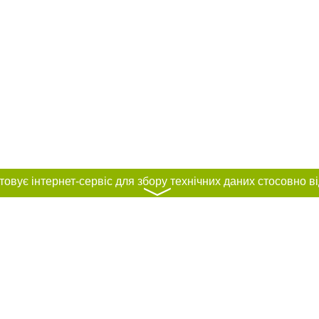
〉
нас :