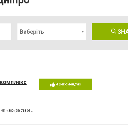
Дніпро
Виберіть
ЗН
-комплекс
Я рекомендую
1 95
,
+380 (95) 718 05 87
,
+380 (67) 746 33 55