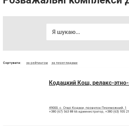
Розважальні комплекси 
Сортувати:
за рейтингом
за переглядами
Кодацкий Кош, релакс-этно
49000, с. Старі Кодаки, провулок Переможний, 1
+380 (67) 563 88 66 администратор
,
+380 (63) 935 2