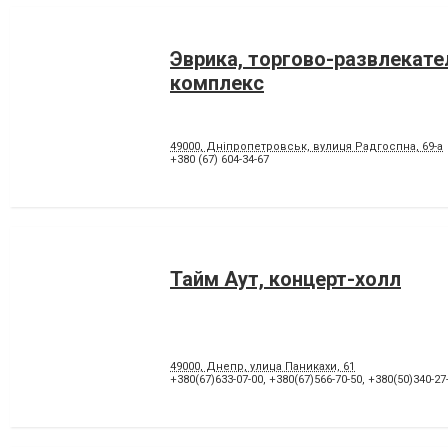
Эврика, торгово-развлекат
комплекс
49000, Дніпропетровськ, вулиця Радгоспна, 69-а
+380 (67) 604-34-67
Тайм Аут, концерт-холл
49000, Днепр, улица Паникахи, 61
+380(67)633-07-00
,
+380(67)566-70-50
,
+380(50)340-27