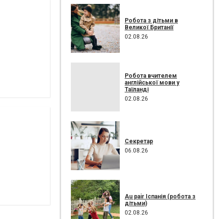
Робота з дітьми в
Великої Британії
02.08.26
Робота вчителем
англійської мови у
Таїланді
02.08.26
Секретар
06.08.26
Au pair Іспанія (робота з
дітьми)
02.08.26