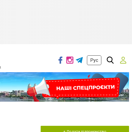
Рус
ь
+ Додати підприємство