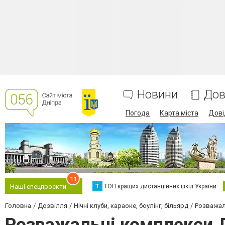
Новини
Дов
Погода
Карта міста
Дові
11
Т
ТОП кращих дистанційних шкіл України
Наші спецпроєкти
Головна
Дозвілля
Нічні клуби, караоке, боулінг, більярд
Розважал