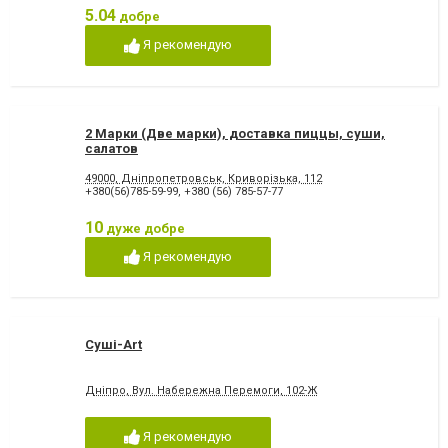
5.04
добре
Я рекомендую
2 Марки (Две марки), доставка пиццы, суши,
салатов
49000, Дніпропетровськ, Криворізька, 112
+380(56)785-59-99
,
+380 (56) 785-57-77
10
дуже добре
Я рекомендую
Суші-Art
Дніпро, Вул. Набережна Перемоги, 102-Ж
Я рекомендую