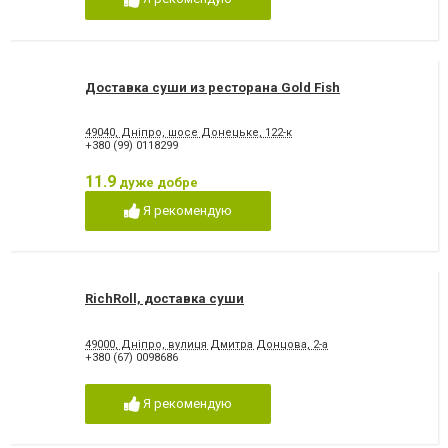
Доставка суши из ресторана Gold Fish
49040, Дніпро, шосе Донецьке, 122-к
+380 (99) 0118299
11.9
дуже добре
Я рекомендую
RichRoll, доставка суши
49000, Дніпро, вулиця Дмитра Донцова, 2-а
+380 (67) 0098686
Я рекомендую