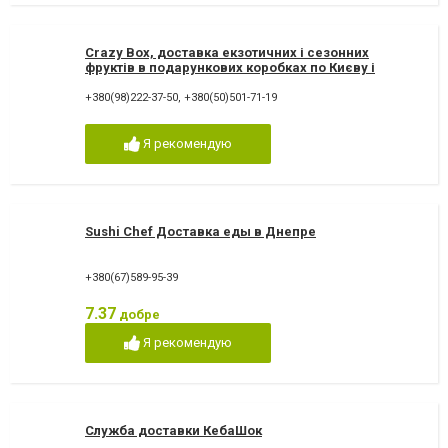
Crazy Box, доставка екзотичних і сезонних
фруктів в подарункових коробках по Києву і
Україні
+380(98)222-37-50
,
+380(50)501-71-19
Я рекомендую
Sushi Chef Доставка еды в Днепре
+380(67)589-95-39
7.37
добре
Я рекомендую
Служба доставки КебаШок