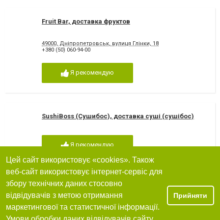
Fruit Bar, доставка фруктов
49000, Дніпропетровськ, вулиця Глінки, 18
+380 (50) 060-94-00
Я рекомендую
SushiBoss (Сушибос), доставка суші (сушібос)
Я рекомендую
Цей сайт використовує «cookies». Також
веб-сайт використовує інтернет-сервіс для
збору технічних даних стосовно
City Roll, доставка еды
відвідувачів з метою отримання
Прийняти
маркетингової та статистичної інформації.
+380(67)305-99-66
Умови обробки даних відвідувачів сайту