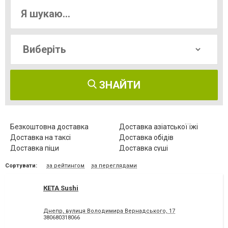
ЗНАЙТИ
Безкоштовна доставка
Доставка азіатської їжі
Доставка на таксі
Доставка обідів
Доставка піци
Доставка суші
Доставка їжі з ресторану
Сортувати:
за рейтингом
за переглядами
КЕТА Sushi
Днепр, вулиця Володимира Вернадського, 17
380680318066