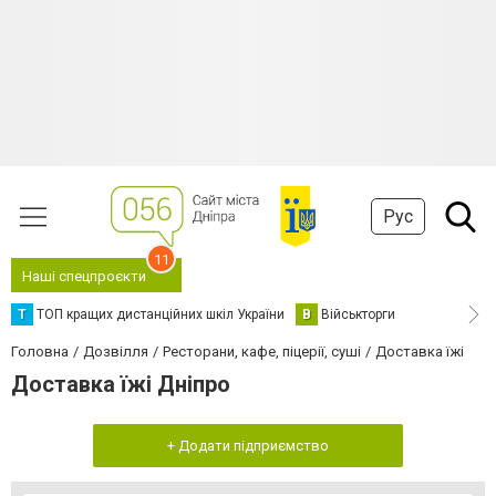
Рус
11
Наші спецпроєкти
Т
ТОП кращих дистанційних шкіл України
В
Військторги
Головна
Дозвілля
Ресторани, кафе, піцерії, суші
Доставка їжі
Доставка їжі Дніпро
+ Додати підприємство