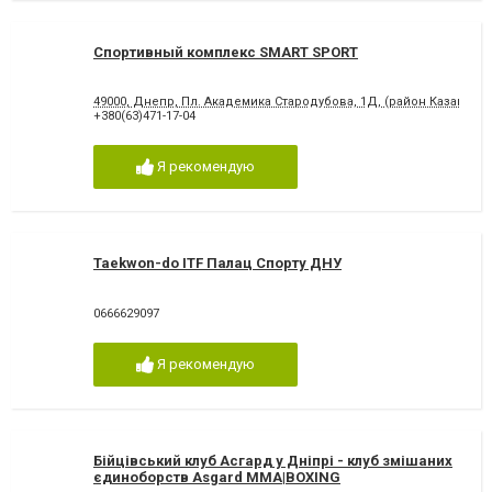
Спортивный комплекс SMART SPORT
49000, Днепр, Пл. Академика Стародубова, 1Д, (район Казакова-
+380(63)471-17-04
Я рекомендую
Taekwon-do ITF Палац Спорту ДНУ
0666629097
Я рекомендую
Бійцівський клуб Асгард у Дніпрі - клуб змішаних
єдиноборств Asgard MMA|BOXING