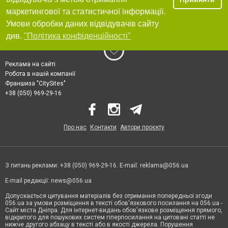
маркетингової та статистичної інформації.
Умови обробки даних відвідувачів сайту
див.
"Політика конфіденційності"
Реклама на сайті
Робота в нашій компанії
Франшиза "CitySites"
+38 (050) 969-29-16
Про нас
Контакти
Автори проєкту
З питань реклами: +38 (050) 969-29-16. E-mail:
reklama@056.ua
E-mail редакції:
news@056.ua
Допускається цитування матеріалів без отримання попередньої згоди
056.ua за умови розміщення в тексті обов'язкового посилання на 056.ua -
Сайт міста Дніпра. Для інтернет-видань обов'язкове розміщення прямого,
відкритого для пошукових систем гіперпосилання на цитовані статті не
нижче другого абзацу в тексті або в якості джерела. Порушення