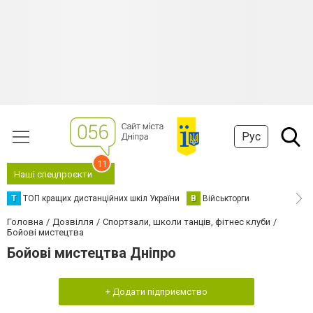
Рус
11
Наші спецпроєкти
Т
ТОП кращих дистанційних шкіл України
В
Військторги
Головна
Дозвілля
Спортзали, школи танців, фітнес клуби
Бойові мистецтва
Бойові мистецтва Дніпро
+ Додати підприємство