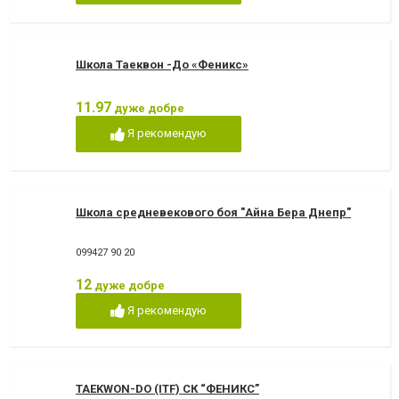
Школа Таеквон -До «Феникс»
11.97
дуже добре
Я рекомендую
Школа средневекового боя "Айна Бера Днепр"
099427 90 20
12
дуже добре
Я рекомендую
TAEKWON-DO (ITF) СК “ФЕНИКС”