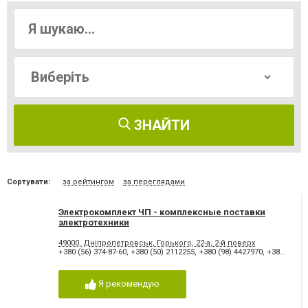
ЗНАЙТИ
Сортувати:
за рейтингом
за переглядами
Электрокомплект ЧП - комплексные поставки
электротехники
49000, Дніпропетровськ, Горького, 22-а, 2-й поверх
+380 (56) 374-87-60
,
+380 (50) 2112255
,
+380 (98) 4427970
,
+380 (562) 3748760
Я рекомендую