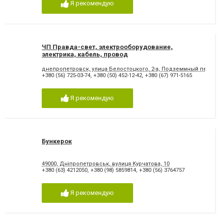
Я рекомендую
ЧП Правда-свет, электрооборудование,
электрика, кабель, провод
днепропетровск, улица Белостоцкого, 2-а, Подземмный перехо
+380 (56) 725-03-74
,
+380 (50) 452-12-42
,
+380 (67) 971-5165
Я рекомендую
Бункерок
49000, Дніпропетровськ, вулиця Курчатова, 10
+380 (63) 4212050
,
+380 (98) 5859814
,
+380 (56) 3764757
Я рекомендую