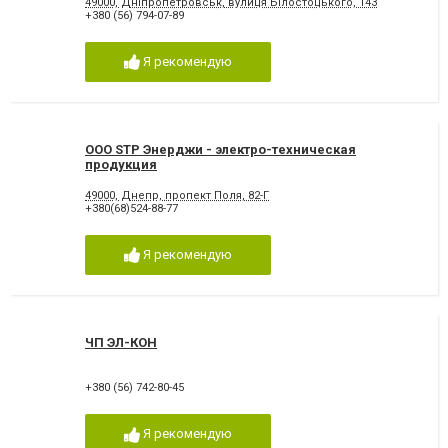
49000, Дніпропетровськ, вулиця Білостоцького, 143
+380 (56) 794-07-89
Я рекомендую
ООО STP Энерджи - электро-техническая
продукция
49000, Днепр, пропект Поля, 82-Г
+380(68)524-88-77
Я рекомендую
ЧП ЭЛ-КОН
+380 (56) 742-80-45
Я рекомендую