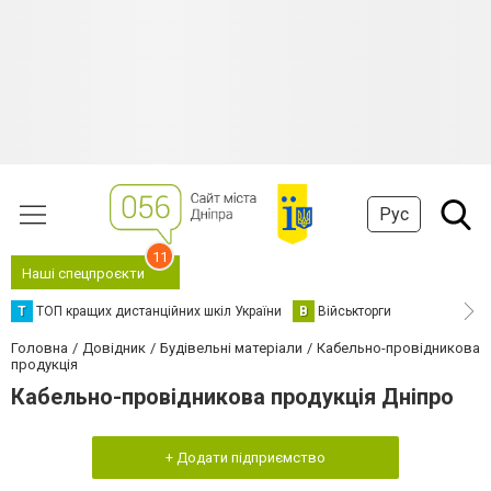
Рус
11
Наші спецпроєкти
Т
ТОП кращих дистанційних шкіл України
В
Військторги
Головна
Довідник
Будівельні матеріали
Кабельно-провідникова
продукція
Кабельно-провідникова продукція Дніпро
+ Додати підприємство