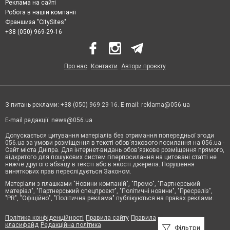
Реклама на сайті
приміщень, офісу, займає багато місця та має велику вагу. Купуючи в
Робота в нашій компанії
магазині котушку багатожильного кабелю, покупець повинен подбати про
його перевезення. Для цього йому потрібен як мінімум легковий
Франшиза "CitySites"
автомобіль.
+38 (050) 969-29-16
Інтернет-магазини забезпечують доставку придбаного у них
електроустаткування власною кур'єрською службою або поштовим
кур'єром. Товар буде оперативно доставлений за вказаною користувачем
адресою. Покупцеві не доведеться займатися доставкою, всі транспортні
питання вирішить менеджер магазину.
Про нас
Контакти
Автори проєкту
Види кабельно-провідникової продукції
Основні різновиди КПП:
провід;
З питань реклами: +38 (050) 969-29-16. E-mail:
reklama@056.ua
кабель;
шнур.
E-mail редакції:
news@056.ua
Усі без винятку житлові будинки, офісні та торгові центри, підприємства
Дніпра використовують електроенергію для освітлення приміщень,
Допускається цитування матеріалів без отримання попередньої згоди
забезпечення роботи електроприладів. Для цього в будинках
056.ua за умови розміщення в тексті обов'язкового посилання на 056.ua -
передбачено електропроводку.
Сайт міста Дніпра. Для інтернет-видань обов'язкове розміщення прямого,
відкритого для пошукових систем гіперпосилання на цитовані статті не
У житлових приміщеннях використовується тільки мідний кабель. За
нижче другого абзацу в тексті або в якості джерела. Порушення
правилами, у житловому будинку не прокладається алюмінієвий провід,
виняткових прав переслідується Законом.
що має перетин менше 16 кв. мм. Такий запобіжний захід дозволяє
забезпечити, перш за все, пожежну безпеку в будинку.
Матеріали з плашками "Новини компаній", "Промо", "Партнерський
матеріал", "Партнерський спецпроєкт", "Політичні новини", "Пресреліз",
Мідний кабель має більшу вартість, ніж його алюмінієвий аналог. Мідь
"PR", "Офіційно", "Політична реклама" публікуються на правах реклами.
відрізняється довговічність, вона, на відміну від алюмінію, відноситься
до зламостійких матеріалів. Тому мідна проводка прослужить кілька
десятків років.
Політика конфіденційності
Правила сайту
Правила
Такий показник, як зламостійкість, дуже важливий для кабелів, що
класифайд
Редакційна політика
Фільтри