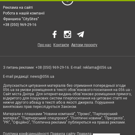
Реклама на сайті
Робота в нашій компанії
Франшиза "CitySites"
+38 (050) 969-29-16
Про нас
Контакти
Автори проєкту
З питань реклами: +38 (050) 969-29-16. E-mail:
reklama@056.ua
E-mail редакції:
news@056.ua
Допускається цитування матеріалів без отримання попередньої згоди
056.ua за умови розміщення в тексті обов'язкового посилання на 056.ua -
Сайт міста Дніпра. Для інтернет-видань обов'язкове розміщення прямого,
відкритого для пошукових систем гіперпосилання на цитовані статті не
нижче другого абзацу в тексті або в якості джерела. Порушення
виняткових прав переслідується Законом.
Матеріали з плашками "Новини компаній", "Промо", "Партнерський
матеріал", "Партнерський спецпроєкт", "Політичні новини", "Пресреліз",
"PR", "Офіційно", "Політична реклама" публікуються на правах реклами.
Політика конфіденційності
Правила сайту
Правила