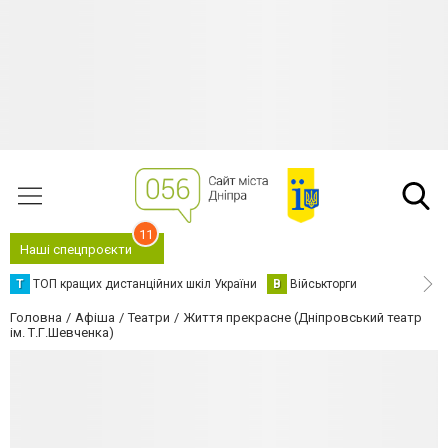
11
Наші спецпроєкти
Т
ТОП кращих дистанційних шкіл України
В
Військторги
Головна
Афіша
Театри
Життя прекрасне (Дніпровський театр
ім. Т.Г.Шевченка)