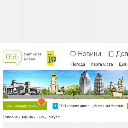
Новини
Дов
Погода
Карта міста
Дові
11
Т
ТОП кращих дистанційних шкіл України
Наші спецпроєкти
Головна
Афіша
Кіно
Ритуал