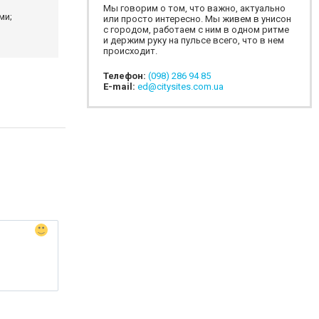
Мы говорим о том, что важно, актуально
ми;
или просто интересно. Мы живем в унисон
с городом, работаем с ним в одном ритме
и держим руку на пульсе всего, что в нем
происходит.
Телефон:
(098) 286 94 85
E-mail:
ed@citysites.com.ua