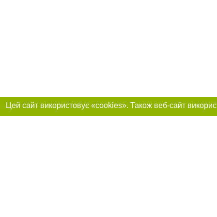
Реклама на сайті
Приєднуйтесь до 
Робота в нашій компанії
Франшиза "CitySites"
Про нас
Контакт
+38 (050) 969-29-16