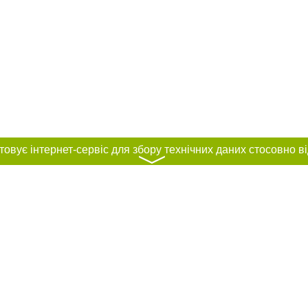
〉
нас :
и
Автори проєкту