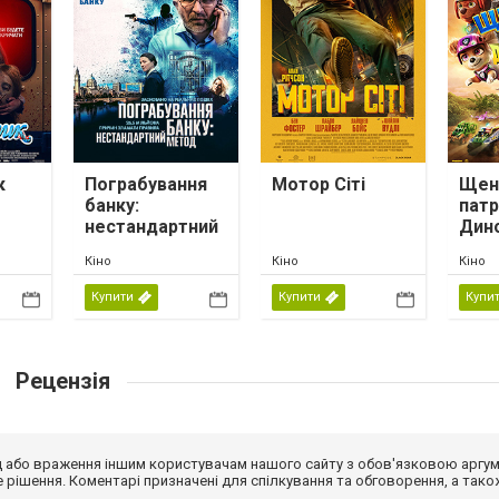
к
Пограбування
Мотор Сіті
Щен
банку:
патр
нестандартний
Дин
метод
Кіно
Кіно
Кіно
Купити
Купити
Купи
Рецензія
від або враження іншим користувачам нашого сайту з обов'язковою аргу
рішення. Коментарі призначені для спілкування та обговорення, а тако