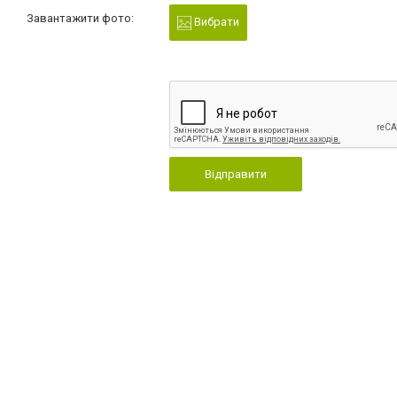
Завантажити фото:
Вибрати
Відправити