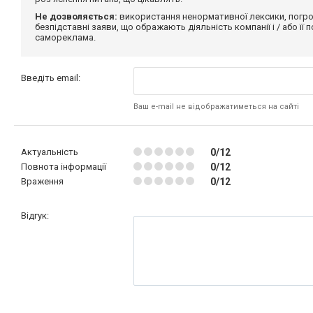
Не дозволяється:
використання ненормативної лексики, погро
безпідставні заяви, що ображають діяльність компанії і / або її
самореклама.
Введіть email:
Ваш e-mail не відображатиметься на сайті
Актуальність
0/12
Повнота інформації
0/12
Враження
0/12
Відгук: