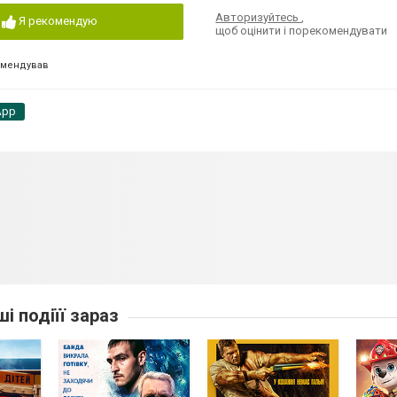
Авторизуйтесь
,
Я рекомендую
щоб оцінити і порекомендувати
омендував
App
ші подіїї зараз