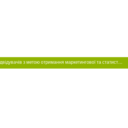
Цей сайт використовує «cookies». Також веб-сайт використовує інтернет-сервіс для збору технічних даних стосовно відвідувачів з метою отримання маркетингової та статистичної інформації. Умови обробки даних відвідувачів сайту див.