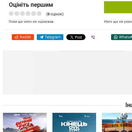
Оцініть першим
(
0
оцінок)
Ніхто ще не рек
Поки ще ніхто не оцінював
Reddit
Telegram
Viber
Whats
Ін