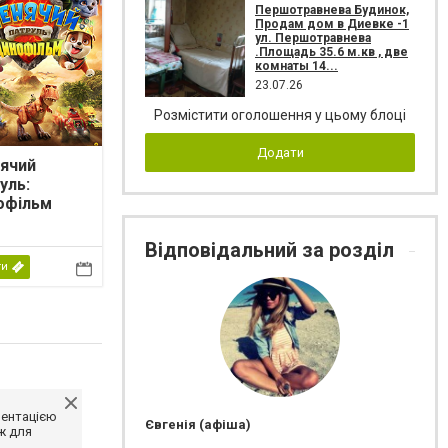
Першотравнева Будинок,
Продам дом в Диевке -1
ул. Першотравнева
.Площадь 35.6 м.кв , две
комнаты 14...
23.07.26
Розмістити оголошення у цьому блоці
Додати
ячий
уль:
офільм
Відповідальний за розділ
ти
ментацією
Євгенія (афіша)
ж для