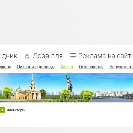
ідник
Дозвілля
Реклама на сайті
дкова
Питання-відповідь
Афіша
Оголошення
Нерухоміст
В
Військторги