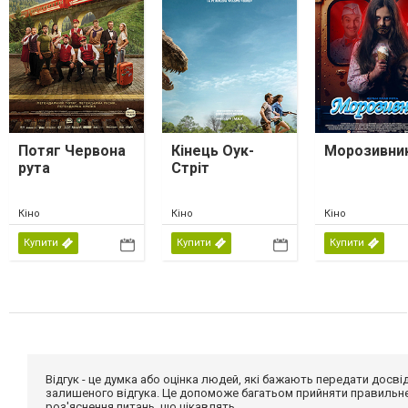
Потяг Червона
Кінець Оук-
Морозивни
рута
Стріт
Кіно
Кіно
Кіно
Купити
Купити
Купити
Відгук - це думка або оцінка людей, які бажають передати дос
залишеного відгука. Це допоможе багатьом прийняти правильне 
роз'яснення питань, що цікавлять.