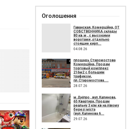
Оголошення
Гаванская, Комерційна, ОТ
СОБСТВЕННИКА склады
80 кв.м , c высокими
воротами ,отдельно
стоящие кирп...
04.08.26
площадь Старомостова
Комерційна, Продам
торговый комплекс
216м2 с большим
трафиком,
пл.Старомостова....
28.07.26
м.Дніпро , вул.Калинова,
65 Квартира, Продам
реальну 3 кім кв на лівому
березі міста
(вул.Калинова 6...
29.07.26