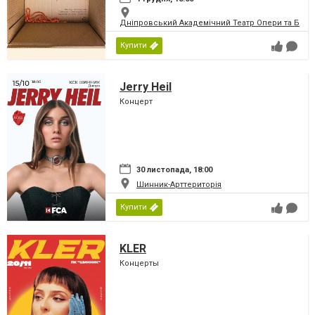
Дніпровський Академічний Театр Опери та Бале
Купити
Jerry Heil
Концерт
30 листопада, 18:00
Шинник-Арттериторія
Купити
KLER
Концерты