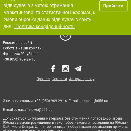
відвідувачів з метою отримання
Прийняти
маркетингової та статистичної інформації.
Умови обробки даних відвідувачів сайту
див.
"Політика конфіденційності"
Реклама на сайті
Робота в нашій компанії
Франшиза "CitySites"
+38 (050) 969-29-16
Про нас
Контакти
Автори проєкту
З питань реклами: +38 (050) 969-29-16. E-mail:
reklama@056.ua
E-mail редакції:
news@056.ua
Допускається цитування матеріалів без отримання попередньої згоди
056.ua за умови розміщення в тексті обов'язкового посилання на 056.ua -
Сайт міста Дніпра. Для інтернет-видань обов'язкове розміщення прямого,
відкритого для пошукових систем гіперпосилання на цитовані статті не