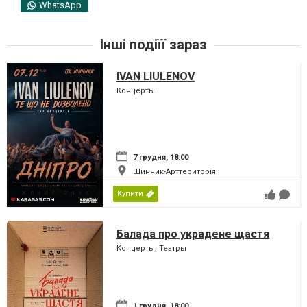
WhatsApp
Інші подіїї зараз
IVAN LIULENOV
Концерты
7 грудня, 18:00
Шинник-Арттериторія
Купити
Балада про украдене щастя
Концерты, Театры
1 грудня, 18:00