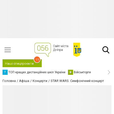
11
Наші спецпроєкти
Т
ТОП кращих дистанційних шкіл України
В
Військторги
Головна
Афіша
Концерти
STAR WARS. Симфонічний концерт