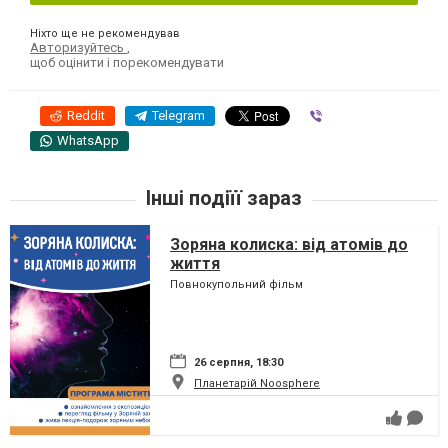
Ніхто ще не рекомендував
Авторизуйтесь
,
щоб оцінити і порекомендувати
Reddit
Telegram
Viber
WhatsApp
Інші подіїї зараз
Зоряна колиска: від атомів до
життя
Повнокупольний фільм
26 серпня, 18:30
Планетарій Noosphere