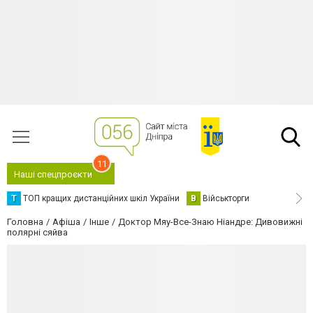
11
Наші спецпроєкти
Т
ТОП кращих дистанційних шкіл України
В
Військторги
Головна
Афіша
Інше
Доктор Мяу-Все-Знаю Ніандре: Дивовижні
полярні сяйва