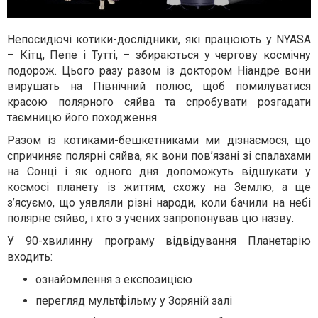
Непосидючі котики-дослідники, які працюють у NYASA
– Кітц, Пепе і Тутті, – збираються у чергову космічну
подорож. Цього разу разом із доктором Ніандре вони
вирушать на Північний полюс, щоб помилуватися
красою полярного сяйва та спробувати розгадати
таємницю його походження.
Разом із котиками-бешкетниками ми дізнаємося, що
спричиняє полярні сяйва, як вони пов’язані зі спалахами
на Сонці і як одного дня допоможуть відшукати у
космосі планету із життям, схожу на Землю, а ще
з’ясуємо, що уявляли різні народи, коли бачили на небі
полярне сяйво, і хто з учених запропонував цю назву.
У 90-хвилинну програму відвідування Планетарію
входить:
ознайомлення з експозицією
перегляд мультфільму у Зоряній залі