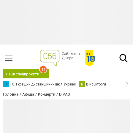
11
Наші спецпроєкти
Т
ТОП кращих дистанційних шкіл України
В
Військторги
Головна
Афіша
Концерти
DIVAS