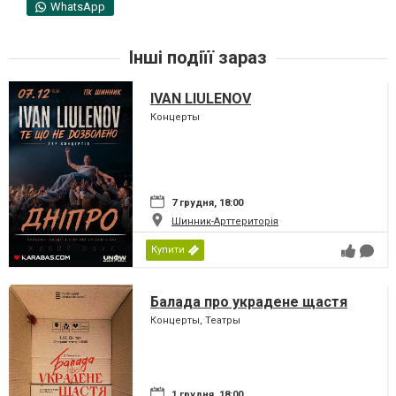
WhatsApp
Інші подіїї зараз
IVAN LIULENOV
Концерты
7 грудня, 18:00
Шинник-Арттериторія
Купити
Балада про украдене щастя
Концерты, Театры
1 грудня, 18:00