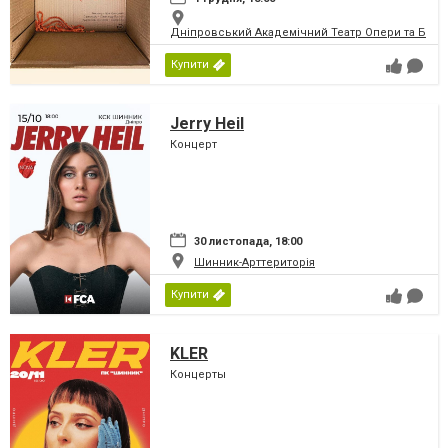
Дніпровський Академічний Театр Опери та Бале
Купити
Jerry Heil
Концерт
30 листопада, 18:00
Шинник-Арттериторія
Купити
KLER
Концерты