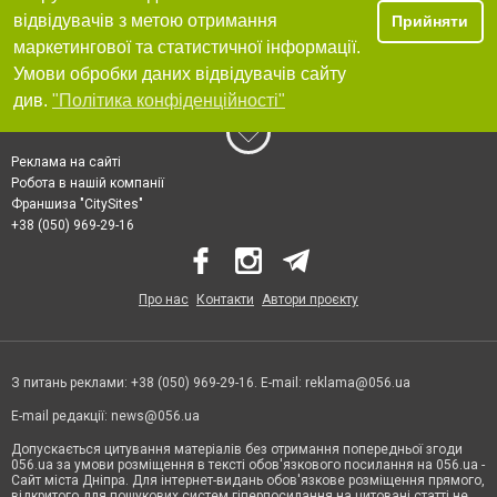
відвідувачів з метою отримання
Прийняти
маркетингової та статистичної інформації.
Умови обробки даних відвідувачів сайту
див.
"Політика конфіденційності"
Реклама на сайті
Робота в нашій компанії
Франшиза "CitySites"
+38 (050) 969-29-16
Про нас
Контакти
Автори проєкту
З питань реклами: +38 (050) 969-29-16. E-mail:
reklama@056.ua
E-mail редакції:
news@056.ua
Допускається цитування матеріалів без отримання попередньої згоди
056.ua за умови розміщення в тексті обов'язкового посилання на 056.ua -
Сайт міста Дніпра. Для інтернет-видань обов'язкове розміщення прямого,
відкритого для пошукових систем гіперпосилання на цитовані статті не