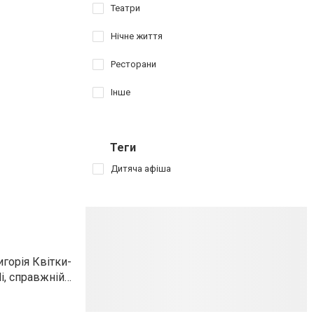
Театри
Нічне життя
Ресторани
Інше
Теги
Дитяча афіша
горія Квітки-
і, справжній…