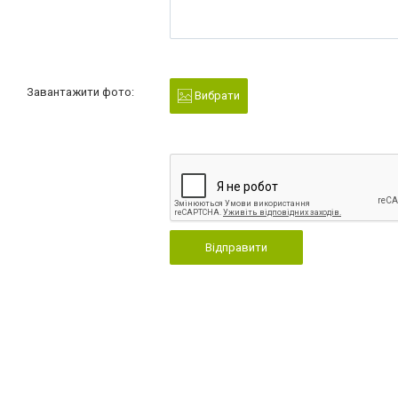
Завантажити фото:
Вибрати
Відправити