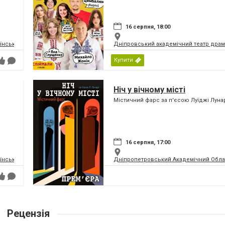
16 серпня, 18:00
їнський Молодіжний Театр
Дніпровський академічний театр драм
Купити
Ніч у вічному місті
Містичний фарс за п'єсою Луїджі Луна
16 серпня, 17:00
їнський Молодіжний Театр
Дніпропетровський Академічний Обла
Рецензія