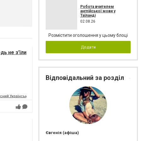
Робота вчителем
англійської мови у
Таїланді
02.08.26
Розмістити оголошення у цьому блоці
Додати
дь не з’їли
Відповідальний за розділ
сний Український Молодіжний Театр
Євгенія (афіша)