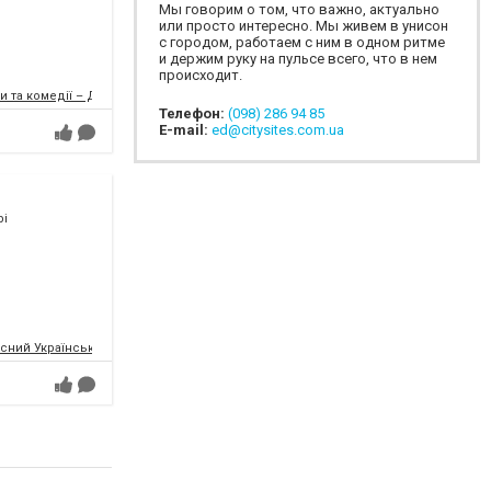
Мы говорим о том, что важно, актуально
или просто интересно. Мы живем в унисон
с городом, работаем с ним в одном ритме
и держим руку на пульсе всего, что в нем
происходит.
и та комедії – ДРАМіКОМ
Телефон:
(098) 286 94 85
E-mail:
ed@citysites.com.ua
рі
сний Український Молодіжний Театр