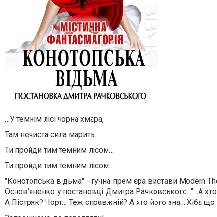
…У темнім лісі чорна хмара,
Там нечиста сила марить.
Ти пройди тим темним лісом…
Ти пройди тим темним лісом…
"Конотопська відьма" - гучна прем єра вистави Modern T
Основ’яненко у постановці Дмитра Рачковського. "…А хто 
А Пістряк? Чорт… Теж справжній? А хто його зна… Хіба що