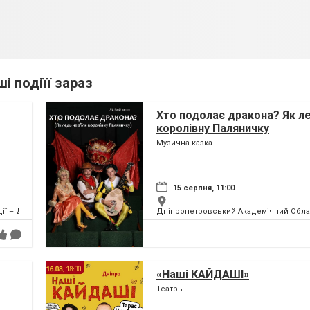
ші подіїї зараз
Хто подолає дракона? Як ле
королівну Паляничку
Музична казка
15 серпня, 11:00
дії – ДРАМіКОМ
Дніпропетровський Академічний Обла
«Наші КАЙДАШІ»
Театры