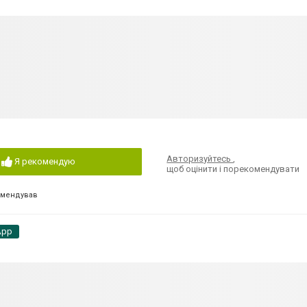
Авторизуйтесь
,
Я рекомендую
щоб оцінити і порекомендувати
омендував
App