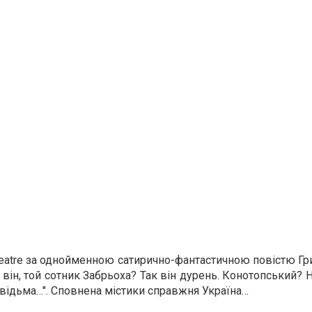
heatre за однойменною сатирично-фантастичною повістю Гри
він, той сотник Забрьоха? Так він дурень. Конотопський? Н
 відьма…". Сповнена містики справжня Україна…