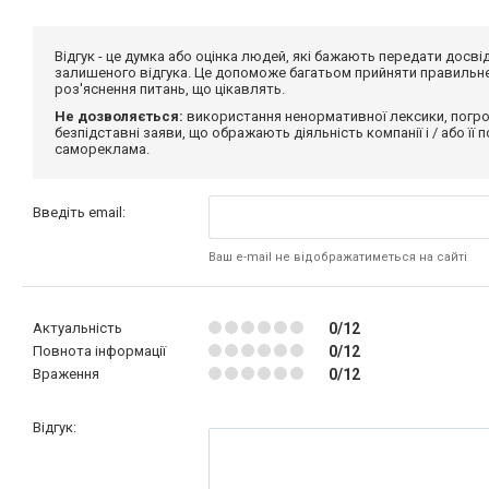
Відгук - це думка або оцінка людей, які бажають передати дос
залишеного відгука. Це допоможе багатьом прийняти правильне 
роз'яснення питань, що цікавлять.
Не дозволяється:
використання ненормативної лексики, погро
безпідставні заяви, що ображають діяльність компанії і / або її
самореклама.
Введіть email:
Ваш e-mail не відображатиметься на сайті
Актуальність
0/12
Повнота інформації
0/12
Враження
0/12
Відгук: