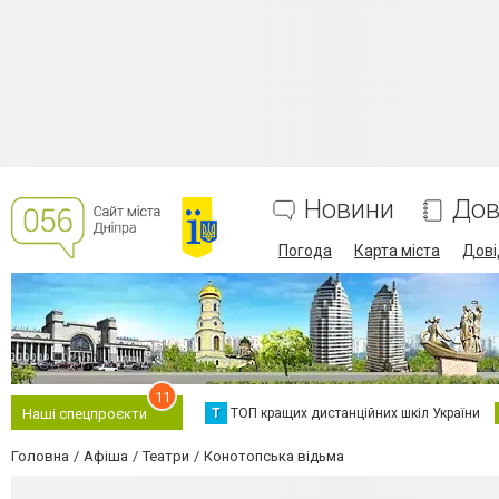
Новини
Дов
Погода
Карта міста
Дові
11
Т
ТОП кращих дистанційних шкіл України
Наші спецпроєкти
Головна
Афіша
Театри
Конотопська відьма