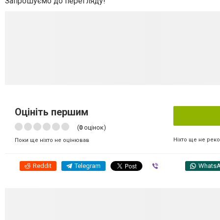
Запрошуємо до перегляду!
Оцініть першим
(
0
оцінок)
Ніхто ще не рек
Поки ще ніхто не оцінював
Reddit
Telegram
Viber
Whats