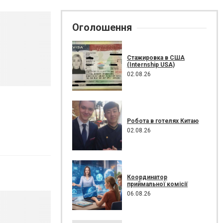
Оголошення
Стажировка в США
(Internship USA)
02.08.26
Робота в готелях Китаю
02.08.26
Координатор
приймальної комісії
06.08.26