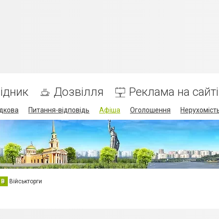
ідник
Дозвілля
Реклама на сайті
дкова
Питання-відповідь
Афіша
Оголошення
Нерухоміст
В
Військторги