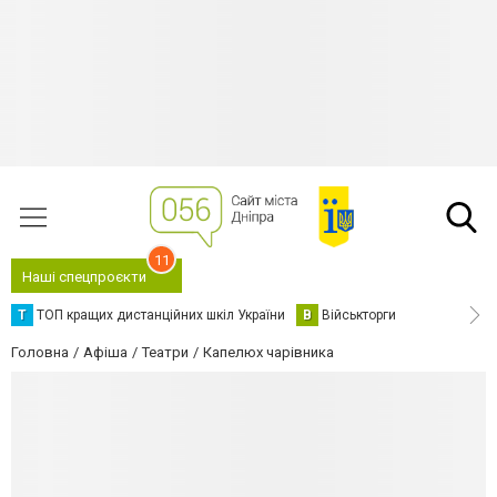
11
Наші спецпроєкти
Т
ТОП кращих дистанційних шкіл України
В
Військторги
Головна
Афіша
Театри
Капелюх чарівника