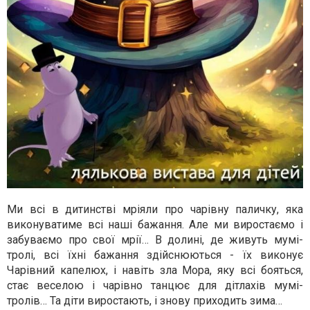
Ми всі в дитинстві мріяли про чарівну паличку, яка
виконуватиме всі наші бажання. Але ми виростаємо і
забуваємо про свої мрії… В долині, де живуть мумі-
тролі, всі їхні бажання здійснюються - їх виконує
Чарівний капелюх, і навіть зла Мора, яку всі бояться,
стає веселою і чарівно танцює для дітлахів мумі-
тролів… Та діти виростають, і знову приходить зима…