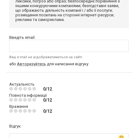
лексики, погроз або образ; безпосереднє порівняння з
іншими конкуруючими компаніями; безпідставні заяви,
що ображають діяльність компанії і / або її послуги;
розміщення посилань на сторонні інтернет-ресурси;
реклама та самореклама.
Введіть email:
Ваш e-mail не відображатиметься на сайті
або
Авторизуйтесь
для написання відгуку
Актуальність
0/12
Повнота інформації
0/12
Враження
0/12
Відгук: