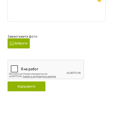
Завантажити фото:
Вибрати
Відправити