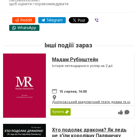
щоб оцінити і порекомендувати
Reddit
Telegram
Viber
WhatsApp
Інші подіїї зараз
Мадам Рубінштейн
Історія легендарного успіху на 2 дії
15 серпня, 16:00
Дніпровський академічний театр драми та коме
Купити
Хто подолає дракона? Як ледь
не з’їли королівну Паляничку