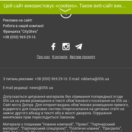
Цей сайт використовує «cookies». Також веб-сайт використовує інтернет-сервіс для збору технічних даних стосовно відвідувачів з метою отримання маркетингової та статистичної інформації. Умови обробки даних відвідувачів сайту див.
〉
Реклама на сайті
Робота в нашій компанії
Франшиза "CitySites"
+38 (050) 969-29-16
Про нас
Контакти
Автори проєкту
З питань реклами: +38 (050) 969-29-16. E-mail:
reklama@056.ua
E-mail редакції:
news@056.ua
Допускається цитування матеріалів без отримання попередньої згоди
056.ua за умови розміщення в тексті обов'язкового посилання на 056.ua -
Сайт міста Дніпра. Для інтернет-видань обов'язкове розміщення прямого,
відкритого для пошукових систем гіперпосилання на цитовані статті не
нижче другого абзацу в тексті або в якості джерела. Порушення
виняткових прав переслідується Законом.
Матеріали з плашками "Новини компаній", "Промо", "Партнерський
матеріал", "Партнерський спецпроєкт", "Політичні новини", "Пресреліз",