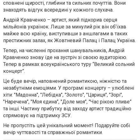
сповнені щирості, глибини та сильних почуттів. Вони
знаходять відгук всередині у кожного слухача.
Андрій Кравченко – артист, який підкорив серця
мільйонів українок. Лише за минулий рік він об’їхав
майже всю країну, виступивши з аншлагами в таких
престижних залах, як Жовтневий Палац і Палац Україна.
Тепер, на численні прохання шанувальників, Андрій
Кравченко знову їде на зустріч зі своєю аудиторією.
Тепер в рамках всеукраїнського туру “Великий сольний
концерт”.
Це буде вечір, наповнений романтикою, ніжністю та
незабутніми емоціями. У програмі концерту – улюблені
хіти: "Мадонна", "Лебідка", "Золото", "Цариця", "Зорі",
"Наречена", "Моя єдина", "Доле моя", "Час рікою пливе”
та інші. Частину прибутку від заходу артист традиційно
спрямовує на підтримку ЗСУ.
Не пропустіть цей унікальний момент! Подаруйте собі
вечір чуттєвості та справжньої романтики.