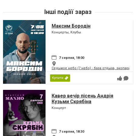
Інші подіїї зараз
Максим Бородін
Концерты, Клубы
7 серпня, 18:00
Седьмое небо (7 небо) - база отдыха, экопарк
Купити
Кавер вечір пісень Андрія
Кузьми Скрябіна
Концерт
7 серпня, 18:30