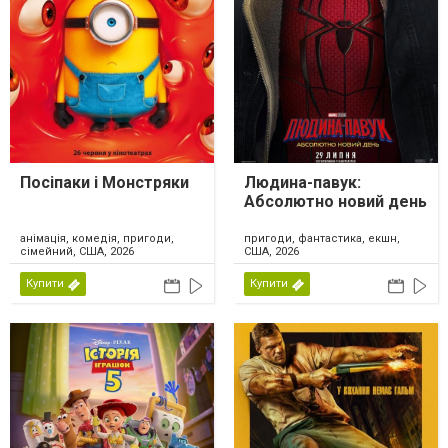
Посіпаки і Монстряки
Людина-павук:
Абсолютно новий день
анімація, комедія, пригоди,
пригоди, фантастика, екшн,
сімейний, США, 2026
США, 2026
Купити
Купити