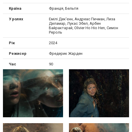
Країна
Франція, Бельгія
У ролях
Емілі Дек'єнн, Андреас Пичман, Лиза
Деламар, Лукас Эбел, Арбен
Байрактарай, Olivier Ho Hio Hen, Симон
Рероль
Рік
2024
Режисер
Фредерик Жарден
Час
90