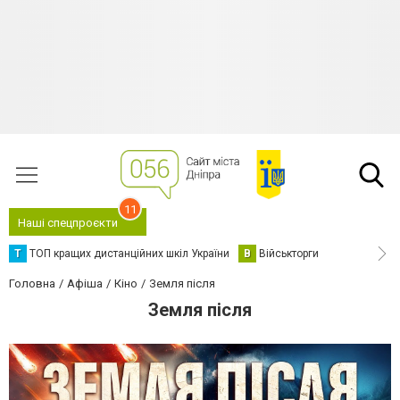
11
Наші спецпроєкти
Т
ТОП кращих дистанційних шкіл України
В
Військторги
Головна
Афіша
Кіно
Земля після
Земля після