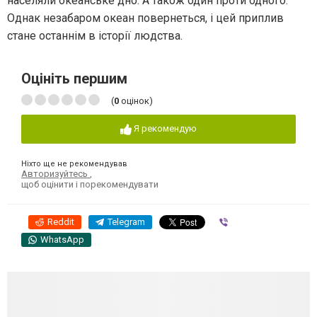
населяли океанське дно. А також один проти одного.
Однак незабаром океан повернеться, і цей приплив
стане останнім в історії людства.
Оцініть першим
(
0
оцінок)
Я рекомендую
Ніхто ще не рекомендував
Авторизуйтесь
,
щоб оцінити і порекомендувати
Reddit
Telegram
Viber
WhatsApp