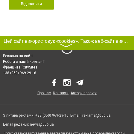
Відправити
Цей сайт використовує «cookies». Також веб-сайт використовує інтернет-сервіс для збору технічних даних стосовно відвідувачів з метою отримання маркетингової та статистичної інформації. Умови обробки даних відвідувачів сайту див.
〉
Реклама на сайті
Робота в нашій компанії
Франшиза "CitySites"
+38 (050) 969-29-16
Про нас
Контакти
Автори проєкту
З питань реклами: +38 (050) 969-29-16. E-mail:
reklama@056.ua
E-mail редакції:
news@056.ua
Допускається цитування матеріалів без отримання попередньої згоди