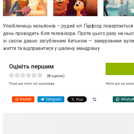
Улюбленець мільйонів – рудий кіт Ґарфілд повертається
день проводить біля телевізора. Проте цього разу на ньо
зі своїм давно загубленим батьком — замурзаним вули
життя та відправитися у шалену мандрівку.
Оцініть першим
(
0
оцінок)
Ніхто ще не рек
Поки ще ніхто не оцінював
Reddit
Telegram
Viber
Whats