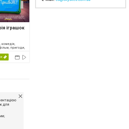
рія іграшок
 комедія,
фільм, пригоди,
ий, фентезі,
2026
ти
ментацією
ж для
ми;