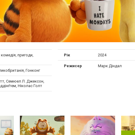
, комедія, пригоди,
Рік
2024
й
Режисер
Марк Діндал
икобританія, Гонконг
тт, Семюел Л. Джексон,
ддінґгем, Ніколас Голт