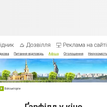
ідник
Дозвілля
Реклама на сайті
дкова
Питання-відповідь
Афіша
Оголошення
Нерухоміст
В
Військторги