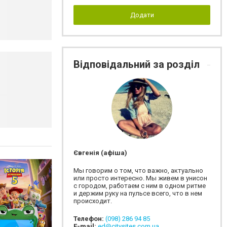
Додати
Відповідальний за розділ
Євгенія (афіша)
Мы говорим о том, что важно, актуально
или просто интересно. Мы живем в унисон
с городом, работаем с ним в одном ритме
и держим руку на пульсе всего, что в нем
происходит.
Телефон:
(098) 286 94 85
E-mail:
ed@citysites.com.ua