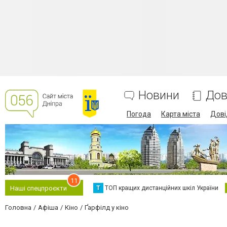
Новини
Дов
Погода
Карта міста
Дові
11
Т
ТОП кращих дистанційних шкіл України
Наші спецпроєкти
Головна
Афіша
Кіно
Ґарфілд у кіно