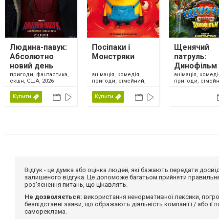
Людина-павук:
Посіпаки і
Щенячий
Абсолютно
Монстряки
патруль:
новий день
Динофільм
анімація, комедія,
анімація, комеді
пригоди, фантастика,
пригоди, сімейний,
пригоди, сімейн
екшн, США, 2026
США, 2026
США, 2026
Купити
Купити
Відгук - це думка або оцінка людей, які бажають передати дос
залишеного відгука. Це допоможе багатьом прийняти правильне 
роз'яснення питань, що цікавлять.
Не дозволяється:
використання ненормативної лексики, погро
безпідставні заяви, що ображають діяльність компанії і / або її
самореклама.