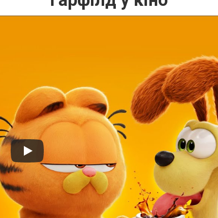
Ґарфілд у кіно