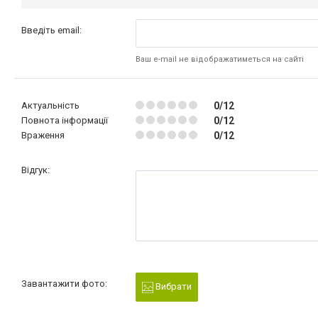
Введіть email:
Ваш e-mail не відображатиметься на сайті
Актуальність
0/12
Повнота інформації
0/12
Враження
0/12
Відгук:
Завантажити фото:
Вибрати