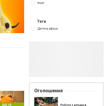
Інше
Теги
Дитяча афіша
Оголошення
ЩЕ 10
Робота з дітьми в