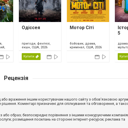
Одіссея
Мотор Сіті
Істо
5
я,
драма,
пригоди, фентезі,
бойовик, драма,
ий,
мульт
екшн, США, 2026
кримінал, США, 2026
сімейн
США, 
Купити
Купи
Рецензія
від або враження іншим користувачам нашого сайту з обов'язковою аргу
рішення. Коментарі призначені для спілкування та обговорення, а тако
з або образ; безпосереднє порівняння з іншими конкуруючими компанія
 послуги; розміщення посилань на сторонні інтернет-ресурси; реклама та