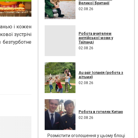
Великої Британії
02.08.26
занью і кожен
Робота вчителем
ової зустрічі
англійської мови у
 безтурботне
Таїланді
02.08.26
Au pair Іспанія (робота з
дітьми)
02.08.26
Робота в готелях Китаю
02.08.26
Розмістити оголошення у цьому блоці