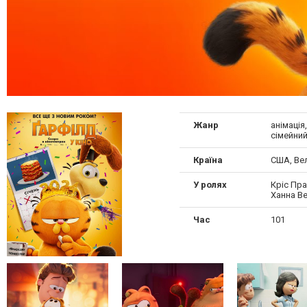
Жанр
анімація
сімейни
Країна
США, Вел
У ролях
Кріс Пра
Ханна Ве
Час
101