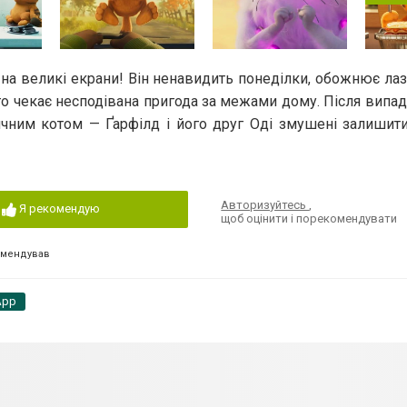
 на великі екрани! Він ненавидить понеділки, обожнює ла
го чекає несподівана пригода за межами дому. Після випадк
чним котом — Ґарфілд і його друг Оді змушені залишити
Авторизуйтесь
,
Я рекомендую
щоб оцінити і порекомендувати
омендував
App