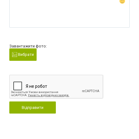
Завантажити фото:
Вибрати
Відправити