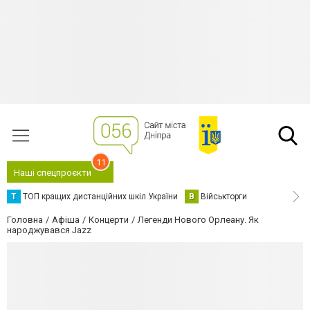
11
Наші спецпроєкти
Т
ТОП кращих дистанційних шкіл України
В
Військторги
Головна
Афіша
Концерти
Легенди Нового Орлеану. Як
народжувався Jazz