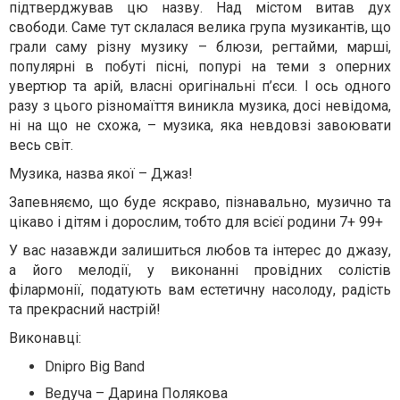
підтверджував цю назву. Над містом витав дух
свободи. Саме тут склалася велика група музикантів, що
грали саму різну музику – блюзи, регтайми, марші,
популярні в побуті пісні, попурі на теми з оперних
увертюр та арій, власні оригінальні п’єси. І ось одного
разу з цього різномаїття виникла музика, досі невідома,
ні на що не схожа, – музика, яка невдовзі завоювати
весь світ.
Музика, назва якої – Джаз!
Запевняємо, що буде яскраво, пізнавально, музично та
цікаво і дітям і дорослим, тобто для всієї родини 7+ 99+
У вас назавжди залишиться любов та інтерес до джазу,
а його мелодії, у виконанні провідних солістів
філармонії, податують вам естетичну насолоду, радість
та прекрасний настрій!
Виконавці:
Dnipro Big Band
Ведуча – Дарина Полякова