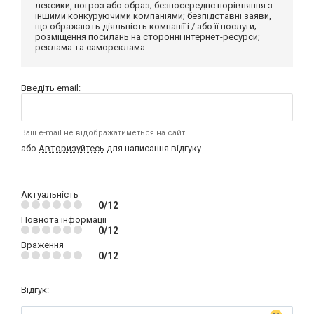
лексики, погроз або образ; безпосереднє порівняння з
іншими конкуруючими компаніями; безпідставні заяви,
що ображають діяльність компанії і / або її послуги;
розміщення посилань на сторонні інтернет-ресурси;
реклама та самореклама.
Введіть email:
Ваш e-mail не відображатиметься на сайті
або
Авторизуйтесь
для написання відгуку
Актуальність
0/12
Повнота інформації
0/12
Враження
0/12
Відгук: