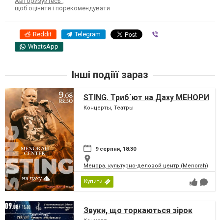
Авторизуйтесь
,
щоб оцінити і порекомендувати
Reddit
Telegram
Viber
WhatsApp
Інші подіїї зараз
STING. Триб`ют на Даху МЕНОРИ
Концерты, Театры
9 серпня, 18:30
Менора, культурно-деловой центр (Menorah)
Купити
Звуки, що торкаються зірок