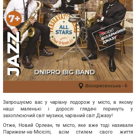
Запрошуємо вас у чарівну подорож у місто, в якому
наші маленькі і дорослі глядачі поринуть у
захоплюючий світ музики, чарівний світ Джазу!
Отже, Новий Орлеан, те місто, яке вже тоді називали
Парижем-на-Місісіпі, всім стилем свого життя