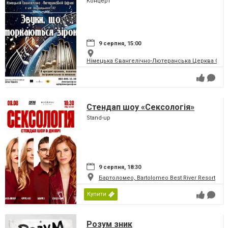
Концерт
9 серпня, 15:00
Німецька Євангелічно-Лютеранська Церква Святої
Стендап шоу «Сексологія»
Stand-up
9 серпня, 18:30
Бартоломео, Bartolomeo Best River Resort
Купити
Розум зник