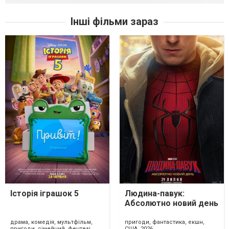
Інші фільми зараз
Історія іграшок 5
Людина-павук:
Абсолютно новий день
драма, комедія, мультфільм,
пригоди, фантастика, екшн,
пригоди, сімейний, фентезі,
США, 2026