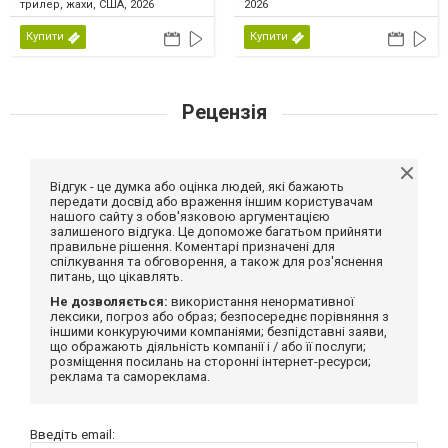
трилер, жахи, США, 2026
2026
Купити
Купити
Рецензія
Відгук - це думка або оцінка людей, які бажають
передати досвід або враження іншим користувачам
нашого сайту з обов'язковою аргументацією
залишеного відгука. Це допоможе багатьом прийняти
правильне рішення. Коментарі призначені для
спілкування та обговорення, а також для роз'яснення
питань, що цікавлять.
Не дозволяється:
використання ненормативної
лексики, погроз або образ; безпосереднє порівняння з
іншими конкуруючими компаніями; безпідставні заяви,
що ображають діяльність компанії і / або її послуги;
розміщення посилань на сторонні інтернет-ресурси;
реклама та самореклама.
Введіть email: