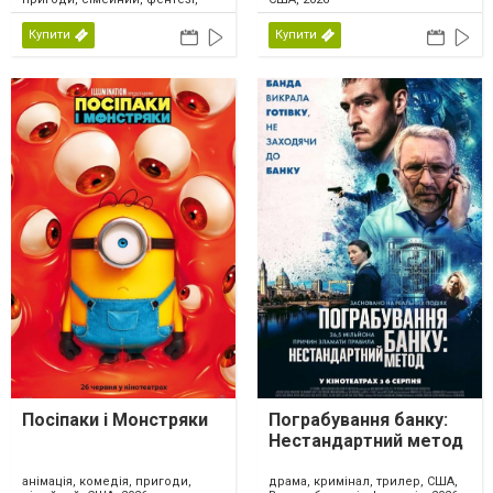
США, 2026
Купити
Купити
Посіпаки і Монстряки
Пограбування банку:
Нестандартний метод
анімація, комедія, пригоди,
драма, кримінал, трилер, США,