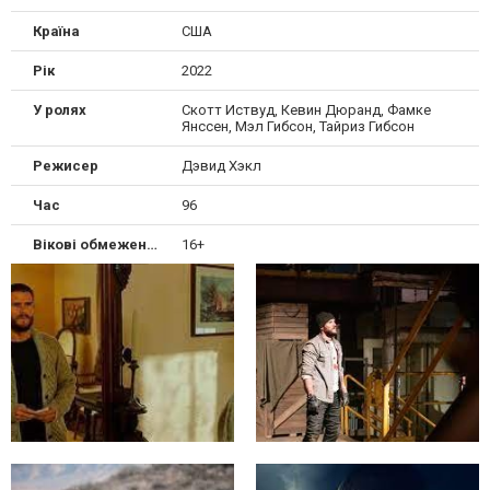
Країна
США
Рік
2022
У ролях
Скотт Иствуд, Кевин Дюранд, Фамке
Янссен, Мэл Гибсон, Тайриз Гибсон
Режисер
Дэвид Хэкл
Час
96
Вікові обмеження
16+