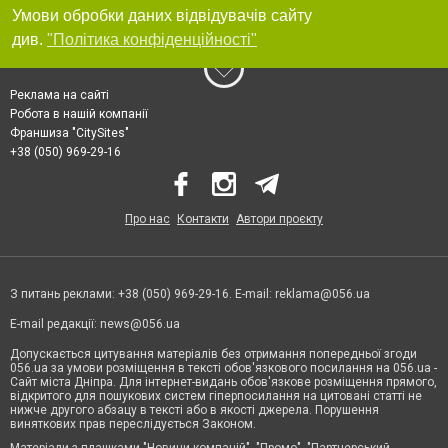
Умови обробки даних відвідувачів сайту
див.
"Політика конфіденційності"
Реклама на сайті
Робота в нашій компанії
Франшиза "CitySites"
+38 (050) 969-29-16
Про нас
Контакти
Автори проєкту
З питань реклами: +38 (050) 969-29-16. E-mail:
reklama@056.ua
E-mail редакції:
news@056.ua
Допускається цитування матеріалів без отримання попередньої згоди
056.ua за умови розміщення в тексті обов'язкового посилання на 056.ua -
Сайт міста Дніпра. Для інтернет-видань обов'язкове розміщення прямого,
відкритого для пошукових систем гіперпосилання на цитовані статті не
нижче другого абзацу в тексті або в якості джерела. Порушення
виняткових прав переслідується Законом.