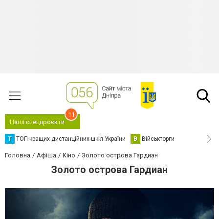
11
Наші спецпроєкти
Т
ТОП кращих дистанційних шкіл України
В
Військторги
Головна
Афіша
Кіно
Золото острова Гардиан
Золото острова Гардиан