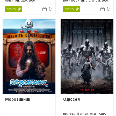
сімейний, США, 2026
Великобританія, Ірландія, 2026
Купити
Купити
Морозивник
Одіссея
пригоди, фентезі, екшн, США,