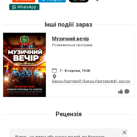
WhatsApp
Інші подіїї зараз
Музичний вечір
Розважальна програма
7 - 8 серпня, 19:00
Барон Разгуляєff (Барон Разгуляєфф), ресторан
Рецензія
Відгук - це думка або оцінка людей, які бажають