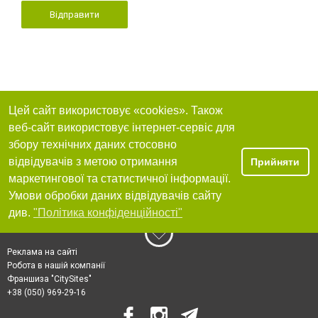
Відправити
Цей сайт використовує «cookies». Також
веб-сайт використовує інтернет-сервіс для
збору технічних даних стосовно
відвідувачів з метою отримання
Прийняти
маркетингової та статистичної інформації.
Умови обробки даних відвідувачів сайту
див.
"Політика конфіденційності"
Реклама на сайті
Робота в нашій компанії
Франшиза "CitySites"
+38 (050) 969-29-16