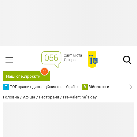
11
Наші спецпроєкти
Т
ТОП кращих дистанційних шкіл України
В
Військторги
Головна
Афіша
Ресторани
Pre-Valentine`s day