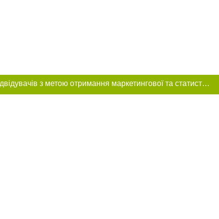
Цей сайт використовує «cookies». Також веб-сайт використовує інтернет-сервіс для збору технічних даних стосовно відвідувачів з метою отримання маркетингової та статистичної інформації. Умови обробки даних відвідувачів сайту див.