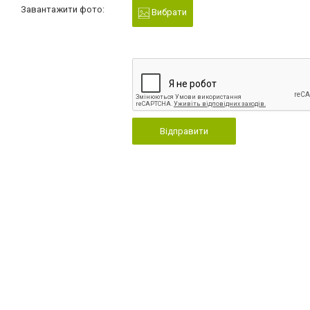
Завантажити фото:
Вибрати
Відправити