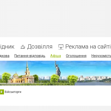
ідник
Дозвілля
Реклама на сайті
дкова
Питання-відповідь
Афіша
Оголошення
Нерухоміст
В
Військторги