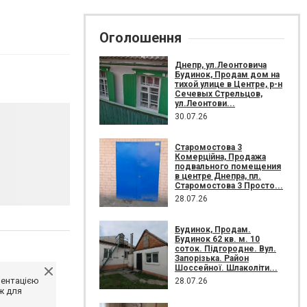
Оголошення
Днепр, ул.Леонтовича
Будинок, Продам дом на
тихой улице в Центре, р-н
Сечевых Стрельцов,
ул.Леонтови...
30.07.26
Старомостова 3
Комерційна, Продажа
подвального помещения
в центре Днепра, пл.
Старомостова 3 Просто...
28.07.26
Будинок, Продам.
Будинок 62 кв. м. 10
соток. Підгородне. Вул.
Запорізька. Район
Шоссейної. Шлаколіти...
ментацією
28.07.26
ж для