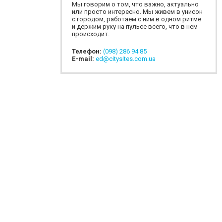
Мы говорим о том, что важно, актуально
или просто интересно. Мы живем в унисон
с городом, работаем с ним в одном ритме
и держим руку на пульсе всего, что в нем
происходит.
Телефон:
(098) 286 94 85
E-mail:
ed@citysites.com.ua