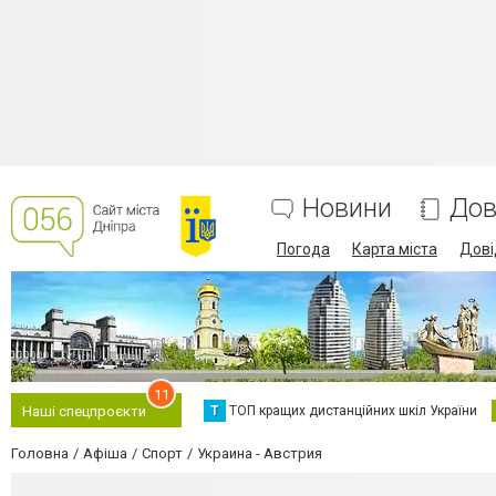
Новини
Дов
Погода
Карта міста
Дові
11
Т
ТОП кращих дистанційних шкіл України
Наші спецпроєкти
Головна
Афіша
Спорт
Украина - Австрия