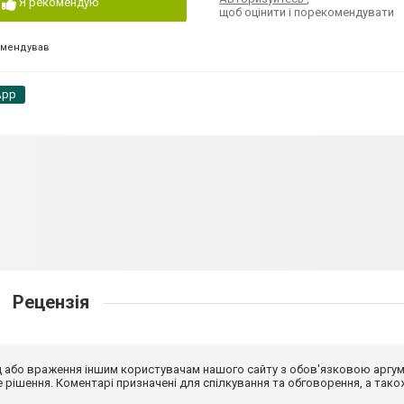
Я рекомендую
щоб оцінити і порекомендувати
омендував
App
Рецензія
від або враження іншим користувачам нашого сайту з обов'язковою аргу
рішення. Коментарі призначені для спілкування та обговорення, а тако