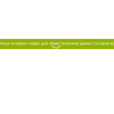
〉
нас :
и
Автори проєкту