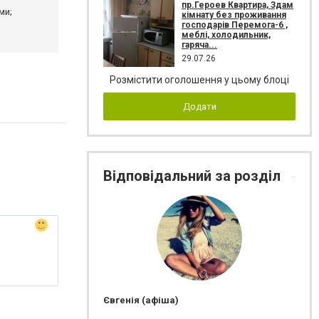
пр.Героев Квартира, Здам
ми;
кімнату без проживання
господарів Перемога-6 ,
меблі, холодильник,
гаряча...
29.07.26
Розмістити оголошення у цьому блоці
Додати
Відповідальний за розділ
Євгенія (афіша)