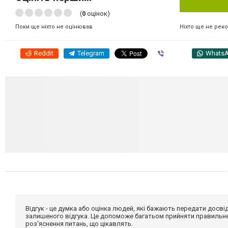
(
0
оцінок)
Ніхто ще не рек
Поки ще ніхто не оцінював
Reddit
Telegram
Viber
Whats
Відгук - це думка або оцінка людей, які бажають передати дос
залишеного відгука. Це допоможе багатьом прийняти правильне 
роз'яснення питань, що цікавлять.