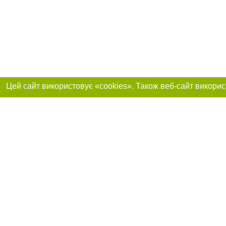
Реклама на сайті
Приєднуйтесь до 
Робота в нашій компанії
Франшиза "CitySites"
Про нас
Контакт
+38 (050) 969-29-16