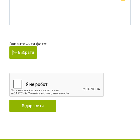
Завантажити фото:
Вибрати
Відправити