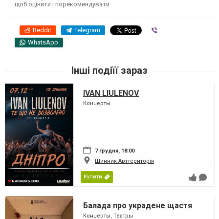
щоб оцінити і порекомендувати
Reddit
Telegram
Viber
WhatsApp
Інші подіїї зараз
IVAN LIULENOV
Концерты
7 грудня, 18:00
Шинник-Арттериторія
Купити
Балада про украдене щастя
Концерты, Театры