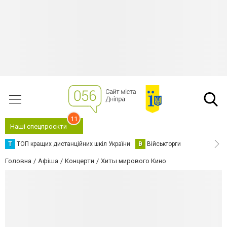
11
Наші спецпроєкти
Т
ТОП кращих дистанційних шкіл України
В
Військторги
Головна
Афіша
Концерти
Хиты мирового Кино