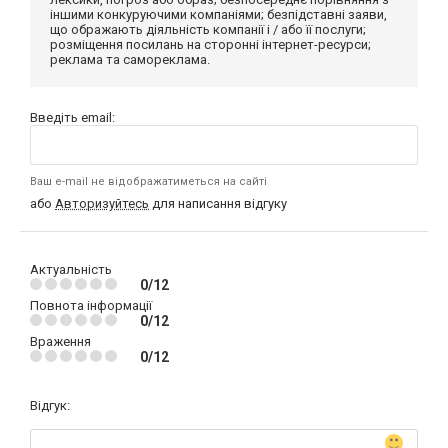
іншими конкуруючими компаніями; безпідставні заяви,
що ображають діяльність компанії і / або її послуги;
розміщення посилань на сторонні інтернет-ресурси;
реклама та самореклама.
Введіть email:
Ваш e-mail не відображатиметься на сайті
або
Авторизуйтесь
для написання відгуку
Актуальність
0/12
Повнота інформації
0/12
Враження
0/12
Відгук: