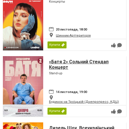
Концерты
20 листопада, 18:00
Шинник-Арттериторія
Купити
«Батя 2» Сольний Стендап
Концерт
Stand-up
14 листопада, 19:00
Будинок на Троїцькій (Днепропресс, КДЦ)
Купити
Дизель Шоу. Всеукраїнський