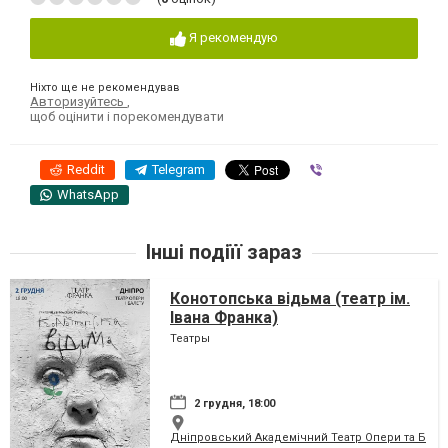
Я рекомендую
Ніхто ще не рекомендував
Авторизуйтесь
,
щоб оцінити і порекомендувати
Reddit
Telegram
Viber
WhatsApp
Інші подіїї зараз
Конотопська відьма (театр ім.
Івана Франка)
Театры
2 грудня, 18:00
Дніпровський Академічний Театр Опери та Бале