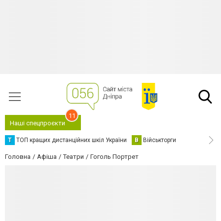
11
Наші спецпроєкти
Т
ТОП кращих дистанційних шкіл України
В
Військторги
Головна
Афіша
Театри
Гоголь Портрет