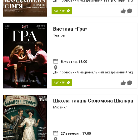
Дніпровський Академічний Театр Опери та Бале
Купити
Вистава «Гра»
Театры
8 жовтня, 18:00
Дніпровський національний академічний україн
Купити
Школа танців Соломона Шкляра
Мюзикл
27 вересня, 17:00