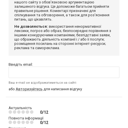
нашого сайту з обов'язковою аргументацією
залишеного відгука. Це допоможе багатьом прийняти
правильне рішення. Коментарі призначені для
спілкування та обговорення, а також для роз'яснення
питань, що цікавлять.
Не дозволяється:
використання ненормативної
лексики, погроз або образ; безпосереднє порівняння з
іншими конкуруючими компаніями; безпідставні заяви,
що ображають діяльність компанії і / або її послуги;
розміщення посилань на сторонні інтернет-ресурси;
реклама та самореклама.
Введіть email:
Ваш e-mail не відображатиметься на сайті
або
Авторизуйтесь
для написання відгуку
Актуальність
0/12
Повнота інформації
0/12